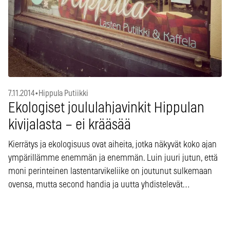
7.11.2014
•
Hippula Putiikki
Ekologiset joululahjavinkit Hippulan
kivijalasta – ei krääsää
Kierrätys ja ekologisuus ovat aiheita, jotka näkyvät koko ajan
ympärillämme enemmän ja enemmän. Luin juuri jutun, että
moni perinteinen lastentarvikeliike on joutunut sulkemaan
ovensa, mutta second handia ja uutta yhdistelevät…