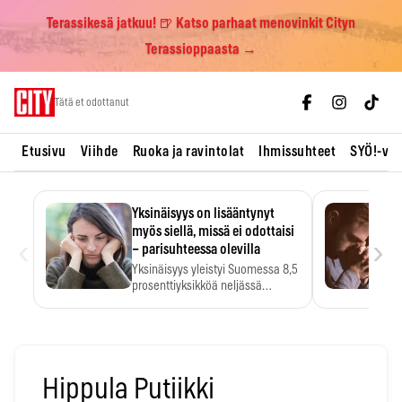
Terassikesä jatkuu! 🍺 Katso parhaat menovinkit Cityn
Terassioppaasta →
Skip
Tätä et odottanut
to
content
Etusivu
Viihde
Ruoka ja ravintolat
Ihmissuhteet
SYÖ!-vii
Yksinäisyys on lisääntynyt
myös siellä, missä ei odottaisi
‹
›
– parisuhteessa olevilla
Yksinäisyys yleistyi Suomessa 8,5
prosenttiyksikköä neljässä
vuodessa. Se…
Hippula Putiikki