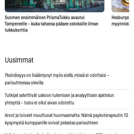
Suomen ensimmäinen PrismaTukku avautui
Hesburgerilt
Tampereelle – kuka tahansa pääsee ostoksille ilman
myynnistä – 
tukkukorttia
Uusimmat
Yksinäisyys on lisääntynyt myös siellä, missä ei odottaisi –
parisuhteessa olevilla
Tutkijat selvittivät uskoon tulemisen ja analyyttisen ajattelun
yhteyttä – tulos ei ollut aivan odotettu
Arvot ja toiveet muuttuvat huomaamatta: Nämä psykoterapeutin 10
kysymystä kumppanille voivat pelastaa parisuhteen