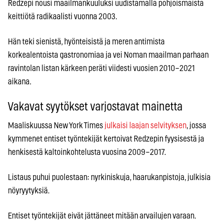
Redzepi nousi maailmankuuluksi uudistamalla pohjoismaista
keittiötä radikaalisti vuonna 2003.
Hän teki sienistä, hyönteisistä ja meren antimista
korkealentoista gastronomiaa ja vei Noman maailman parhaan
ravintolan listan kärkeen peräti viidesti vuosien 2010–2021
aikana.
Vakavat syytökset varjostavat mainetta
Maaliskuussa New York Times
julkaisi laajan selvityksen
, jossa
kymmenet entiset työntekijät kertoivat Redzepin fyysisestä ja
henkisestä kaltoinkohtelusta vuosina 2009–2017.
Listaus puhui puolestaan: nyrkiniskuja, haarukanpistoja, julkisia
nöyryytyksiä.
Entiset työntekijät eivät jättäneet mitään arvailujen varaan.