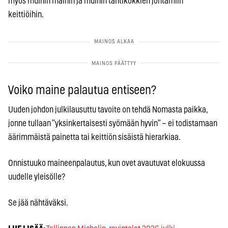
myös muihin maihin ja muihin tähtikokkien johtamiin
keittiöihin.
Voiko maine palautua entiseen?
Uuden johdon julkilausuttu tavoite on tehdä Nomasta paikka,
jonne tullaan ”yksinkertaisesti syömään hyvin” – ei todistamaan
äärimmäistä painetta tai keittiön sisäistä hierarkiaa.
Onnistuuko maineenpalautus, kun ovet avautuvat elokuussa
uudelle yleisölle?
Se jää nähtäväksi.