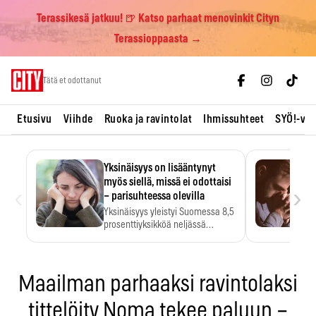
Terassikesä jatkuu! 🍺 Katso parhaat menovinkit Cityn
Terassioppaasta →
Skip
Tätä et odottanut
to
content
Etusivu
Viihde
Ruoka ja ravintolat
Ihmissuhteet
SYÖ!-vii
Yksinäisyys on lisääntynyt
myös siellä, missä ei odottaisi
‹
›
– parisuhteessa olevilla
Yksinäisyys yleistyi Suomessa 8,5
prosenttiyksikköä neljässä
vuodessa. Se…
Maailman parhaaksi ravintolaksi
tittelöity Noma tekee paluun –