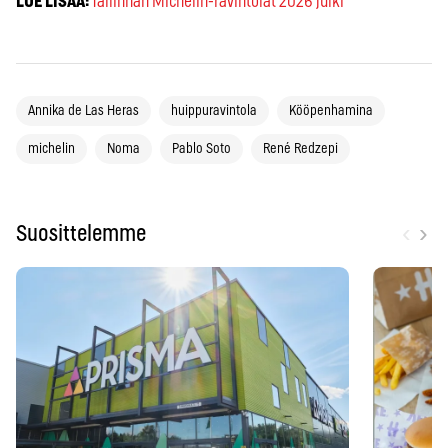
LUE LISÄÄ:
Tallinnan Michelin-ravintolat 2026 julki
Annika de Las Heras
huippuravintola
Kööpenhamina
michelin
Noma
Pablo Soto
René Redzepi
‹
›
Suosittelemme