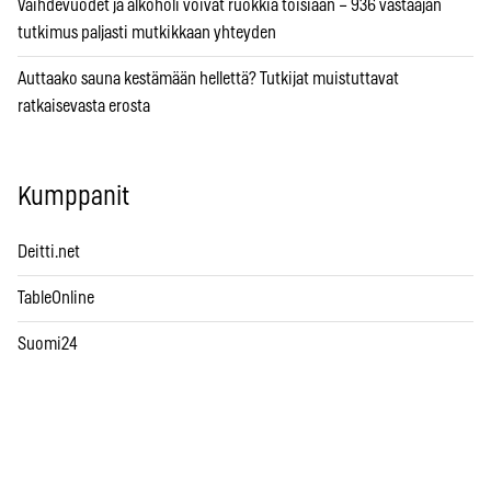
Vaihdevuodet ja alkoholi voivat ruokkia toisiaan – 936 vastaajan
tutkimus paljasti mutkikkaan yhteyden
Auttaako sauna kestämään hellettä? Tutkijat muistuttavat
ratkaisevasta erosta
Kumppanit
Deitti.net
TableOnline
Suomi24