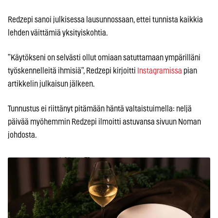
Redzepi sanoi julkisessa lausunnossaan, ettei tunnista kaikkia
lehden väittämiä yksityiskohtia.
”Käytökseni on selvästi ollut omiaan satuttamaan ympärilläni
työskennelleitä ihmisiä”, Redzepi kirjoitti
Instagramissa
pian
artikkelin julkaisun jälkeen.
Tunnustus ei riittänyt pitämään häntä valtaistuimella: neljä
päivää myöhemmin Redzepi ilmoitti astuvansa sivuun Noman
johdosta.