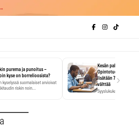
 →
Kesän palkka ratkaise
kin purema ja punoitus –
Opintotuen takaisinp
›
oin kyse on borrelioosista?
lisätään 7,5 prosentti
n kyselyssä suomalaiset arvioivat
välttää
kitaudin riskin noin
Syyslukukauden tukikuu
menkertaiseksi…
määrä ratkeaa sillä, mit
ehti…
aa