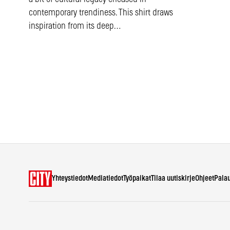
contemporary trendiness. This shirt draws
inspiration from its deep…
Yhteystiedot
Mediatiedot
Työpaikat
Tilaa uutiskirje
Ohjeet
Pala