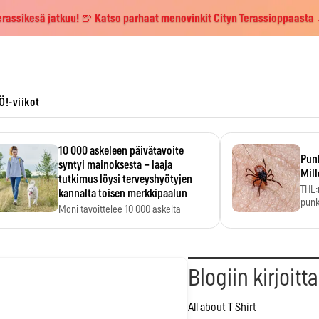
erassikesä jatkuu! 🍺 Katso parhaat menovinkit Cityn Terassioppaasta
Ö!-viikot
10 000 askeleen päivätavoite
Pun
syntyi mainoksesta – laaja
Mill
tutkimus löysi terveyshyötyjen
THL:
kannalta toisen merkkipaalun
punk
Moni tavoittelee 10 000 askelta
kym
päivässä, vaikka luku…
Blogiin kirjoitt
All about T Shirt