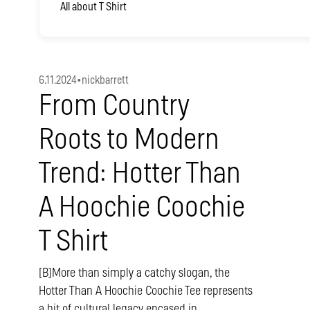
All about T Shirt
6.11.2024
•
nickbarrett
From Country
Roots to Modern
Trend: Hotter Than
A Hoochie Coochie
T Shirt
[B]More than simply a catchy slogan, the
Hotter Than A Hoochie Coochie Tee represents
a bit of cultural legacy encased in