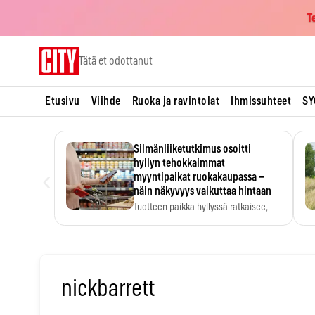
T
Skip
Tätä et odottanut
to
content
Etusivu
Viihde
Ruoka ja ravintolat
Ihmissuhteet
SY
Silmänliiketutkimus osoitti
hyllyn tehokkaimmat
‹
myyntipaikat ruokakaupassa –
näin näkyvyys vaikuttaa hintaan
Tuotteen paikka hyllyssä ratkaisee,
huomataanko se. Kauppiaat
hyödyntävät…
nickbarrett