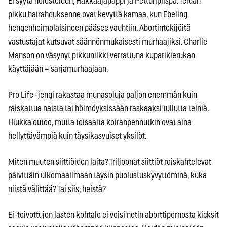
Ei syytä nolosteluun, Hakkaajapappi ja Petturipiispa. Teidän
pikku hairahduksenne ovat kevyttä kamaa, kun Ebeling
hengenheimolaisineen pääsee vauhtiin. Abortintekijöitä
vastustajat kutsuvat säännönmukaisesti murhaajiksi. Charlie
Manson on väsynyt pikkunilkki verrattuna kuparikierukan
käyttäjään = sarjamurhaajaan.
Pro Life -jengi rakastaa munasoluja paljon enemmän kuin
raiskattua naista tai hölmöyksissään raskaaksi tullutta teiniä.
Hiukka outoo, mutta toisaalta koiranpennutkin ovat aina
hellyttävämpiä kuin täysikasvuiset yksilöt.
Miten muuten siittiöiden laita? Triljoonat siittiöt roiskahtelevat
päivittäin ulkomaailmaan täysin puolustuskyvyttöminä, kuka
niistä välittää? Tai siis, heistä?
Ei-toivottujen lasten kohtalo ei voisi netin aborttipornosta kicksit