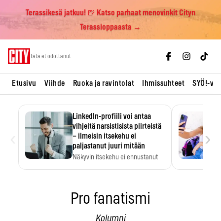
Terassikesä jatkuu! 🍺 Katso parhaat menovinkit Cityn
Terassioppaasta →
Skip
Tätä et odottanut
to
content
Etusivu
Viihde
Ruoka ja ravintolat
Ihmissuhteet
SYÖ!-vii
LinkedIn-profiili voi antaa
vihjeitä narsistisista piirteistä
‹
›
– ilmeisin itsekehu ei
paljastanut juuri mitään
Näkyvin itsekehu ei ennustanut
narsistisia piirteitä.
Pro fanatismi
Kolumni