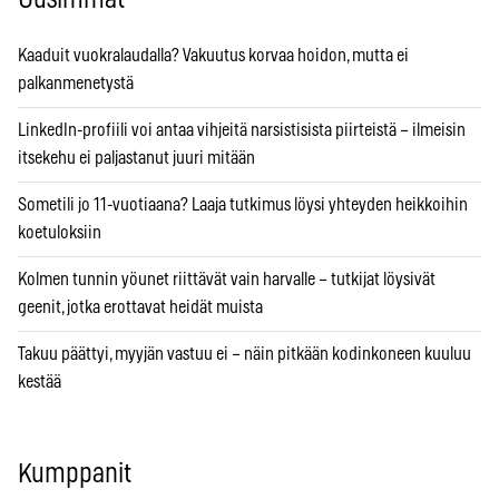
Kaaduit vuokralaudalla? Vakuutus korvaa hoidon, mutta ei
palkanmenetystä
LinkedIn-profiili voi antaa vihjeitä narsistisista piirteistä – ilmeisin
itsekehu ei paljastanut juuri mitään
Sometili jo 11-vuotiaana? Laaja tutkimus löysi yhteyden heikkoihin
koetuloksiin
Kolmen tunnin yöunet riittävät vain harvalle – tutkijat löysivät
geenit, jotka erottavat heidät muista
Takuu päättyi, myyjän vastuu ei – näin pitkään kodinkoneen kuuluu
kestää
Kumppanit