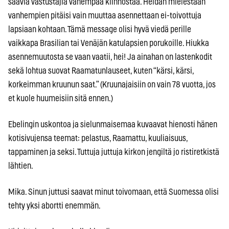
saavia vastustajia vähempää kiinnostaa. Heidän mielestään
vanhempien pitäisi vain muuttaa asennettaan ei-toivottuja
lapsiaan kohtaan. Tämä message olisi hyvä viedä perille
vaikkapa Brasilian tai Venäjän katulapsien porukoille. Hiukka
asennemuutosta se vaan vaatii, hei! Ja ainahan on lastenkodit
sekä lohtua suovat Raamatunlauseet, kuten “kärsi, kärsi,
korkeimman kruunun saat.” (Kruunajaisiin on vain 78 vuotta, jos
et kuole huumeisiin sitä ennen.)
Ebelingin uskontoa ja sielunmaisemaa kuvaavat hienosti hänen
kotisivujensa teemat: pelastus, Raamattu, kuuliaisuus,
tappaminen ja seksi. Tuttuja juttuja kirkon jengiltä jo ristiretkistä
lähtien.
Mika. Sinun juttusi saavat minut toivomaan, että Suomessa olisi
tehty yksi abortti enemmän.