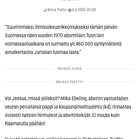
Anna Perho
4.3.2005 00:00
“Suurimmaksi ihmisoikeusrikkomukseksi tämän päivän
Suomessa näen vuoden 1970 aborttilain. Tuon lain
voimassaoloaikana on surmattu yli 460 000 syntymätöntä
ainutkertaista Jumalan luomaa lasta.”
Voi Jeesus, missä piileksit? Mika Ebeling, abortin vastustajien
seuran perustanut pappi ja kaupunginvaltuutettu (kd), rinnastaa
iloisesti natsien hirmuteot ja abortintekijät. Ei muuta kuin
Raamatulla päähän!