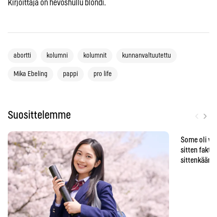
Kirjoittaja on hevoshullu blondi.
abortti
kolumni
kolumnit
kunnanvaltuutettu
Mika Ebeling
pappi
pro life
‹
›
Suosittelemme
Some oli vä
sitten faktat
sittenkään o