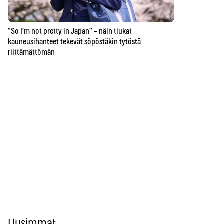
”So I’m not pretty in Japan” – näin tiukat
kauneusihanteet tekevät söpöstäkin tytöstä
riittämättömän
Uusimmat