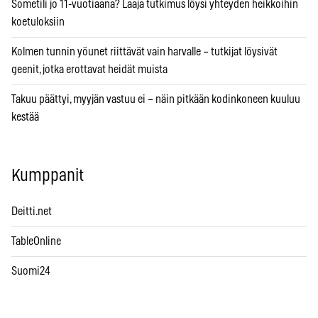
Sometili jo 11-vuotiaana? Laaja tutkimus löysi yhteyden heikkoihin
koetuloksiin
Kolmen tunnin yöunet riittävät vain harvalle – tutkijat löysivät
geenit, jotka erottavat heidät muista
Takuu päättyi, myyjän vastuu ei – näin pitkään kodinkoneen kuuluu
kestää
Kumppanit
Deitti.net
TableOnline
Suomi24