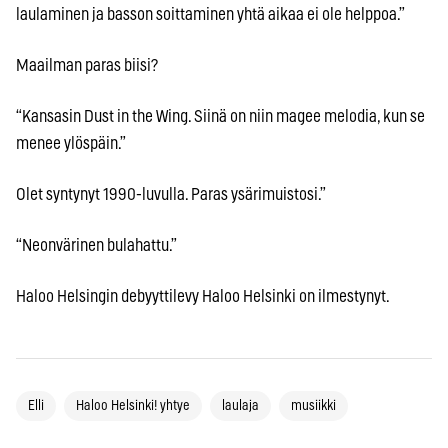
laulaminen ja basson soittaminen yhtä aikaa ei ole helppoa.”
Maailman paras biisi?
“Kansasin Dust in the Wing. Siinä on niin magee melodia, kun se
menee ylöspäin.”
Olet syntynyt 1990-luvulla. Paras ysärimuistosi.”
“Neonvärinen bulahattu.”
Haloo Helsingin debyyttilevy Haloo Helsinki on ilmestynyt.
Elli
Haloo Helsinki! yhtye
laulaja
musiikki