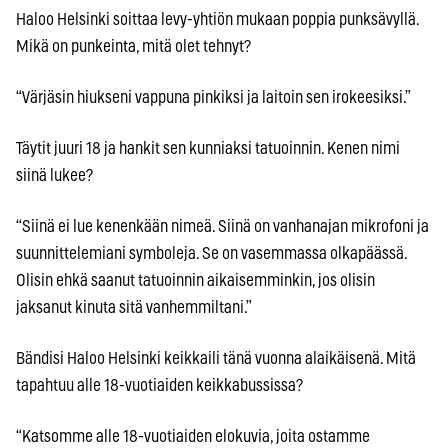
Haloo Helsinki soittaa levy-yhtiön mukaan poppia punksävyllä.
Mikä on punkeinta, mitä olet tehnyt?
“Värjäsin hiukseni vappuna pinkiksi ja laitoin sen irokeesiksi.”
Täytit juuri 18 ja hankit sen kunniaksi tatuoinnin. Kenen nimi
siinä lukee?
“Siinä ei lue kenenkään nimeä. Siinä on vanhanajan mikrofoni ja
suunnittelemiani symboleja. Se on vasemmassa olkapäässä.
Olisin ehkä saanut tatuoinnin aikaisemminkin, jos olisin
jaksanut kinuta sitä vanhemmiltani.”
Bändisi Haloo Helsinki keikkaili tänä vuonna alaikäisenä. Mitä
tapahtuu alle 18-vuotiaiden keikkabussissa?
“Katsomme alle 18-vuotiaiden elokuvia, joita ostamme