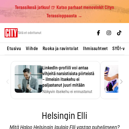
Terassikesä jatkuu! 🍺 Katso parhaat menovinkit Cityn
Terassioppaasta →
Skip
Tätä et odottanut
to
content
Etusivu
Viihde
Ruoka ja ravintolat
Ihmissuhteet
SYÖ!-vii
LinkedIn-profiili voi antaa
vihjeitä narsistisista piirteistä
‹
›
– ilmeisin itsekehu ei
paljastanut juuri mitään
Näkyvin itsekehu ei ennustanut
narsistisia piirteitä.
Helsingin Elli
Mitä Haloo Helsingin laulaja Elli vastaa puhelimeen?