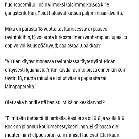
huoltoasemilta. Tosin viimeksi taisimme katsoa k-18-
gangsterileffan. Pojat haluavat katsoa paljon musa-dvd:itä.”
Mikä on parasta 18 vuotta täyttämisessä: a) pääsee
ravintoloihin, b) voi erota kirkosta ilman vanhempien lupaa, c)
oppivelvollisuus päättyy, d) saa ostaa tupakkaa?
“A. Olen käynyt monessa ravintolassa täytettyäni. Pidän
erityisesti Iguanasta. Yritin käydä ravintoloissa ennenkin kuin
täytin 18, mutta minulla ei ollut vääriä papereita tai
lainapapereita.”
Olet sekä blondi että basisti. Mikä on keskiarvosi?
“Ei mitään tietoa tällä hetkellä. Kasilla se oli 9,6 ja ysillä 8,6.
Rock on pilannut koulumenestykseni, heh. Eikä basso ole
muuten niin helppo soitin kuin ihmiset luulevat. Etenkään