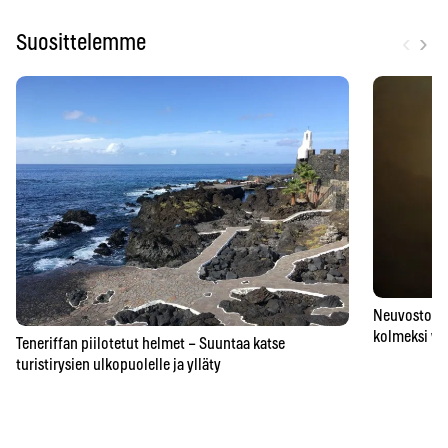
‹
›
Suosittelemme
Neuvostoaik
kolmeksi vu
Teneriffan piilotetut helmet – Suuntaa katse
turistirysien ulkopuolelle ja ylläty