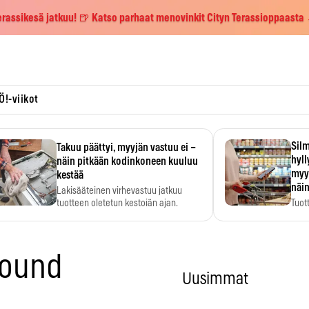
erassikesä jatkuu! 🍺 Katso parhaat menovinkit Cityn Terassioppaasta
Ö!-viikot
Silm
Takuu päättyi, myyjän vastuu ei –
hyl
näin pitkään kodinkoneen kuuluu
myy
kestää
näin
Lakisääteinen virhevastuu jatkuu
tuotteen oletetun kestoiän ajan.
Tuot
huom
hyö
round
Uusimmat