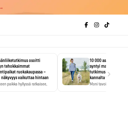
 →
änliiketutkimus osoitti
10 000 askeleen päivä
lyn tehokkaimmat
syntyi mainoksesta – 
›
ntipaikat ruokakaupassa –
tutkimus löysi tervey
 näkyvyys vaikuttaa hintaan
kannalta toisen merk
teen paikka hyllyssä ratkaisee,
Moni tavoittelee 10 000 
ataanko se. Kauppiaat
päivässä, vaikka luku…
dyntävät…