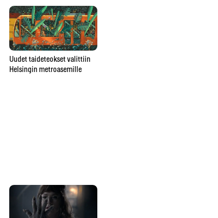
Poromuijasta
Uudet taideteokset valittiin
pesunkestäväksi poppariksi –
Helsingin metroasemille
Gr
Julia Rautio: ”Parasta on, että
ar
valmiiksi ei tulla koskaan”
vu
va
ma
Kuinka vangitset loistavan
luonto-otoksen? Konsta
Punkka painottaa omaa