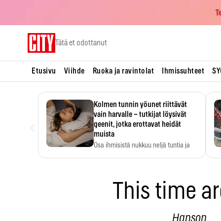
T
Skip
Tätä et odottanut
to
content
Etusivu
Viihde
Ruoka ja ravintolat
Ihmissuhteet
SY
Kolmen tunnin yöunet riittävät
vain harvalle – tutkijat löysivät
‹
geenit, jotka erottavat heidät
muista
Osa ihmisistä nukkuu neljä tuntia ja
voi silti…
This time a
Hanson