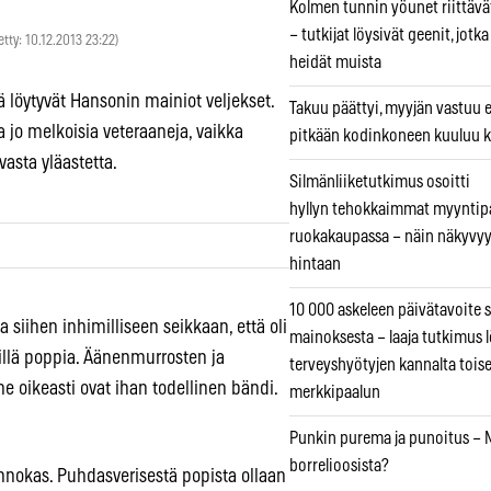
Kolmen tunnin yöunet riittävät
– tutkijat löysivät geenit, jotk
etty: 10.12.2013 23:22)
heidät muista
ä löytyvät Hansonin mainiot veljekset.
Takuu päättyi, myyjän vastuu e
a jo melkoisia veteraaneja, vaikka
pitkään kodinkoneen kuuluu k
vasta yläastetta.
Silmänliiketutkimus osoitti
hyllyn tehokkaimmat myyntip
ruokakaupassa – näin näkyvyy
hintaan
10 000 askeleen päivätavoite 
siihen inhimilliseen seikkaan, että oli
mainoksesta – laaja tutkimus l
sillä poppia. Äänenmurrosten ja
terveyshyötyjen kannalta tois
e oikeasti ovat ihan todellinen bändi.
merkkipaalun
Punkin purema ja punoitus – M
borrelioosista?
 innokas. Puhdasverisestä popista ollaan