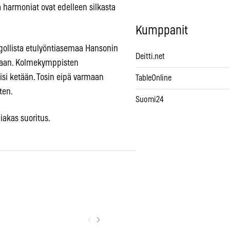
a harmoniat ovat edelleen silkasta
Kumppanit
gollista etulyöntiasemaa Hansonin
Deitti.net
laan. Kolmekymppisten
si ketään. Tosin eipä varmaan
TableOnline
ten.
Suomi24
iakas suoritus.
‹
›