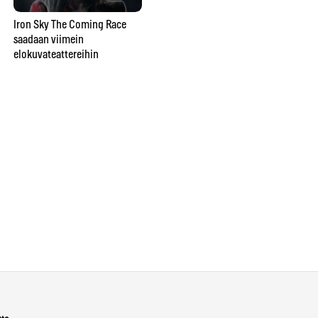
näkemystä valokuvaamisessa
Iron Sky The Coming Race
saadaan viimein
Ka
elokuvateattereihin
Op
Bo