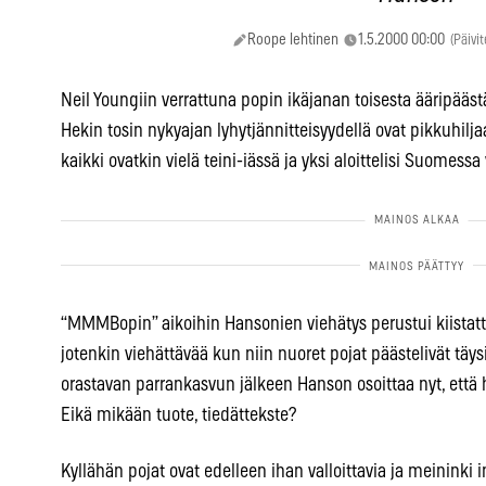
Roope lehtinen
1.5.2000 00:00
(Päivit
Neil Youngiin verrattuna popin ikäjanan toisesta ääripääst
Hekin tosin nykyajan lyhytjännitteisyydellä ovat pikkuhilja
kaikki ovatkin vielä teini-iässä ja yksi aloittelisi Suomessa 
“MMMBopin” aikoihin Hansonien viehätys perustui kiistatta 
jotenkin viehättävää kun niin nuoret pojat päästelivät täy
orastavan parrankasvun jälkeen Hanson osoittaa nyt, että h
Eikä mikään tuote, tiedättekste?
Kyllähän pojat ovat edelleen ihan valloittavia ja meininki