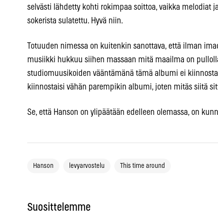
selvästi lähdetty kohti rokimpaa soittoa, vaikka melodiat j
sokerista sulatettu. Hyvä niin.
Totuuden nimessa on kuitenkin sanottava, että ilman ima
musiikki hukkuu siihen massaan mitä maailma on pullol
studiomuusikoiden vääntämänä tämä albumi ei kiinnostai
kiinnostaisi vähän parempikin albumi, joten mitäs siitä sit
Se, että Hanson on ylipäätään edelleen olemassa, on kunn
Hanson
levyarvostelu
This time around
Suosittelemme