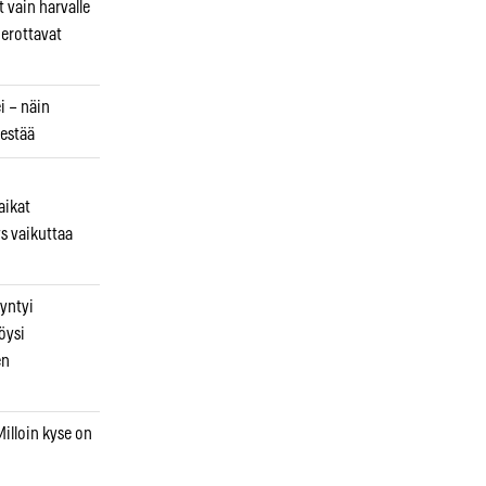
 vain harvalle
a erottavat
i – näin
estää
aikat
s vaikuttaa
syntyi
öysi
en
illoin kyse on