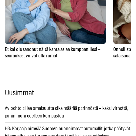
Et kai ole sanonut näitä kahta asiaa kumppanillesi –
Onnellisten 
seuraukset voivat olla rumat
salaisuus – 
Uusimmat
Avioehto ei jaa omaisuutta eikä määrää perinnöstä – kaksi virhettä,
joihin moni edelleen kompastuu
HS: Korjaaja nimeää Suomen huonoimmat automallit, jotka päätyvät