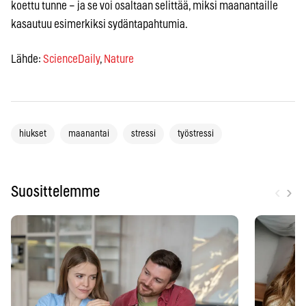
koettu tunne – ja se voi osaltaan selittää, miksi maanantaille
kasautuu esimerkiksi sydäntapahtumia.
Lähde:
ScienceDaily
,
Nature
hiukset
maanantai
stressi
työstressi
‹
›
Suosittelemme