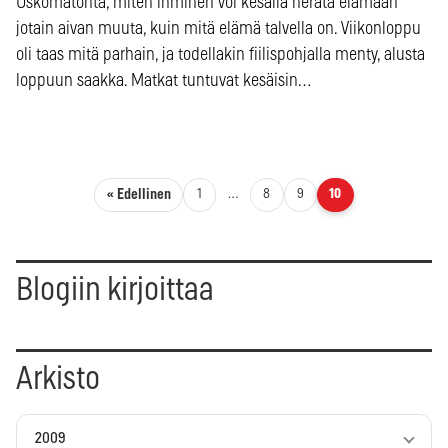
Uskomatonta, miten ihminen voi kesällä herätä elämään
jotain aivan muuta, kuin mitä elämä talvella on. Viikonloppu
oli taas mitä parhain, ja todellakin fiilispohjalla menty, alusta
loppuun saakka. Matkat tuntuvat kesäisin…
Artikkelien sivutus
« Edellinen
1
…
8
9
10
Blogiin kirjoittaa
Arkisto
2009