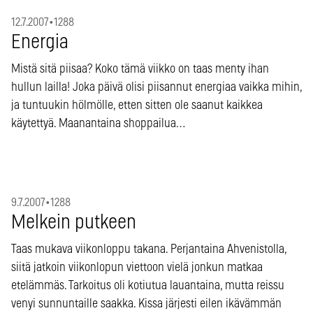
12.7.2007
•
1288
Energia
Mistä sitä piisaa? Koko tämä viikko on taas menty ihan
hullun lailla! Joka päivä olisi piisannut energiaa vaikka mihin,
ja tuntuukin hölmölle, etten sitten ole saanut kaikkea
käytettyä. Maanantaina shoppailua…
9.7.2007
•
1288
Melkein putkeen
Taas mukava viikonloppu takana. Perjantaina Ahvenistolla,
siitä jatkoin viikonlopun viettoon vielä jonkun matkaa
etelämmäs. Tarkoitus oli kotiutua lauantaina, mutta reissu
venyi sunnuntaille saakka. Kissa järjesti eilen ikävämmän