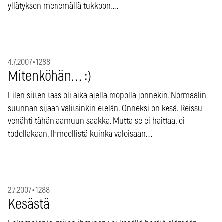
yllätyksen menemällä tukkoon….
4.7.2007
•
1288
Mitenköhän… :)
Eilen sitten taas oli aika ajella mopolla jonnekin. Normaalin
suunnan sijaan valitsinkin etelän. Onneksi on kesä. Reissu
venähti tähän aamuun saakka. Mutta se ei haittaa, ei
todellakaan. Ihmeellistä kuinka valoisaan…
2.7.2007
•
1288
Kesästä