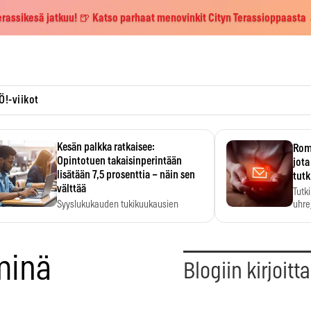
erassikesä jatkuu! 🍺 Katso parhaat menovinkit Cityn Terassioppaasta
Ö!-viikot
Kesän palkka ratkaisee:
Roma
Opintotuen takaisinperintään
jota
lisätään 7,5 prosenttia – näin sen
tutk
välttää
Tutk
Syyslukukauden tukikuukausien
uhrej
määrä ratkeaa sillä, mitä kesällä
ehti…
 minä
Blogiin kirjoitt