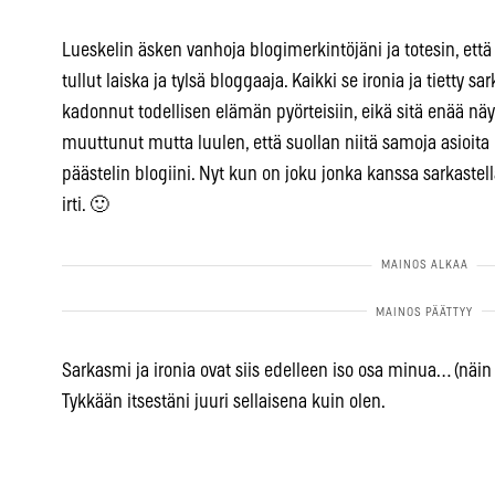
Lueskelin äsken vanhoja blogimerkintöjäni ja totesin, et
tullut laiska ja tylsä bloggaaja. Kaikki se ironia ja tietty
kadonnut todellisen elämän pyörteisiin, eikä sitä enää nä
muuttunut mutta luulen, että suollan niitä samoja asioi
päästelin blogiini. Nyt kun on joku jonka kanssa sarkastella
irti. 🙂
Sarkasmi ja ironia ovat siis edelleen iso osa minua… (näin s
Tykkään itsestäni juuri sellaisena kuin olen.