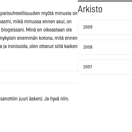
Arkisto
tä parisuhteellisuuden myötä minusta on
 sarkasmi, mikä minussa ennen asui, on
2009
y blogeissani. Minä en oikeastaan ole
ta nykyisin enemmän kotona, mitä ennen
 ja ironisoida, olen ottanut siitä kaiken
2008
2007
anottiin juuri äsken). Ja hyvä niin.