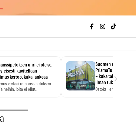
 →
Suomen ensimmäine
nssipetoksen uhri ei ole se,
PrismaTukku avautui 
 yleisesti kuvitellaan –
›
– kuka tahansa pääsee
imus kertoo, kuka lankeaa
ilman tukkukorttia
imus vertasi romanssipetoksen
a heihin, joita ei ollut…
Ostoksille tarvitse tukku
yksikköhinta kannattaa t
aa