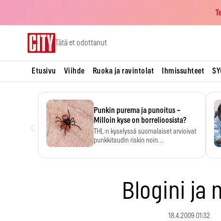
T
Skip
Tätä et odottanut
to
content
Etusivu
Viihde
Ruoka ja ravintolat
Ihmissuhteet
SY
Punkin purema ja punoitus –
‹
Milloin kyse on borrelioosista?
THL:n kyselyssä suomalaiset arvioivat
punkkitaudin riskin noin
kymmenkertaiseksi…
Blogini ja
18.4.2009 01:32