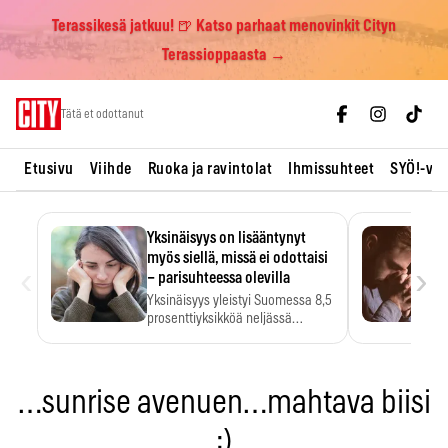
Terassikesä jatkuu! 🍺 Katso parhaat menovinkit Cityn
Terassioppaasta →
Skip
Tätä et odottanut
to
content
Etusivu
Viihde
Ruoka ja ravintolat
Ihmissuhteet
SYÖ!-vii
Yksinäisyys on lisääntynyt
myös siellä, missä ei odottaisi
‹
›
– parisuhteessa olevilla
Yksinäisyys yleistyi Suomessa 8,5
prosenttiyksikköä neljässä
vuodessa. Se…
…sunrise avenuen…mahtava biisi
:)