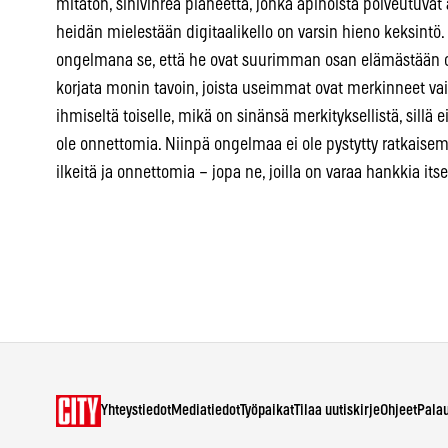
mitätön, sinivihreä planeetta, jonka apinoista polveutuvat 
heidän mielestään digitaalikello on varsin hieno keksintö.
ongelmana se, että he ovat suurimman osan elämästään on
korjata monin tavoin, joista useimmat ovat merkinneet vai
ihmiseltä toiselle, mikä on sinänsä merkityksellistä, sillä
ole onnettomia. Niinpä ongelmaa ei ole pystytty ratkaisem
ilkeitä ja onnettomia – jopa ne, joilla on varaa hankkia its
Yhteystiedot
Mediatiedot
Työpaikat
Tilaa uutiskirje
Ohjeet
Pala