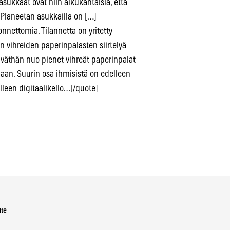
asukkaat ovat niin alkukantaisia, että
 Planeetan asukkailla on […]
nettomia. Tilannetta on yritetty
n vihreiden paperinpalasten siirtelyä
 eiväthän nuo pienet vihreät paperinpalat
aan. Suurin osa ihmisistä on edelleen
elleen digitaalikello…[/quote]
ute