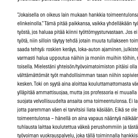
”Jokaisella on oikeus lain mukaan hankkia toimeentulonsa 
elinkeinolla.” Tämä pitää paikkansa, vaikka yhdelläkään työk
työstä, jos haluaa pitää kiinni työttömyysturvastaan. Jo
työtä, niin silloin täytyy tehdä jotain muuta tullakseen toim
saada tehtyä: roskien keräys, loka-auton ajaminen, julkis
varmasti halua uppoutua näihin ja moniin muihin töihin, mu
toisella. Mielestäni yhteisön/työvoimatoimiston pitäisi olla
välttämättömät työt mahdollisimman tasan niihin sopivien
kesken. Toki on syytä aina aloittaa kouluttamattomasta vä
ylläpitää ammattisuojaa, mutta jos professoria ei muualla t
suojata velvollisuudelta ansaita oma toimeentulonsa. Ei l
jotta paremman väen ei tarvitsisi liata käsiään. Eikä se ol
toimeentulonsa – hänellä on aina vapaus nääntyä nälkään, j
tuhlausta laittaa koulutettua väkeä perushommiin ja tästä 
työvoiman vuokrauspalvelu, joka tällä toiminnalla hankkis