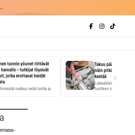
 →
en tunnin yöunet riittävät
Takuu päättyi, myyjän
 harvalle – tutkijat löysivät
näin pitkään kodinko
›
it, jotka erottavat heidät
kestää
sta
Lakisääteinen virhevast
ihmisistä nukkuu neljä tuntia ja
tuotteen oletetun kestoi
ilti…
aa
lemassa -