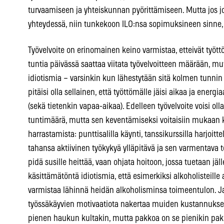
turvaamiseen ja yhteiskunnan pyörittämiseen. Mutta jos j
yhteydessä, niin tunkekoon ILO:nsa sopimuksineen sinne, 
Työvelvoite on erinomainen keino varmistaa, etteivät tyött
tuntia päivässä saattaa viitata työvelvoitteen määrään, mut
idiotismia – varsinkin kun lähestytään sitä kolmen tunnin
pitäisi olla sellainen, että työttömälle jäisi aikaa ja en
(sekä tietenkin vapaa-aikaa). Edelleen työvelvoite voisi ol
tuntimäärä, mutta sen keventämiseksi voitaisiin mukaan ke
harrastamista: punttisalilla käynti, tanssikurssilla harjoi
tahansa aktiivinen työkykyä ylläpitävä ja sen varmentava
pidä susille heittää, vaan ohjata hoitoon, jossa tuetaan jäl
käsittämätöntä idiotismia, että esimerkiksi alkoholisteill
varmistaa lähinnä heidän alkoholisminsa toimeentulon. Ja
työssäkäyvien motivaatiota nakertaa muiden kustannuksella
pienen haukun kultakin, mutta pakkoa on se pienikin pa