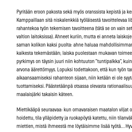
Pyritään eroon pakosta sekä myös oranssista kepistä ja k
Kamppaillaan sitä niskalenkkiä työläisestä tavoittelevaa li
rahantekoa työn tekemisen tavoitteena (tätä se on vain set
valtion laitoksissa). Ahneet kuriin, mutta ei anneta laisko
saman kolikon kaksi puolta: ahne haluaa mahdollisimma
kaikesta tekemästään; laiska puolestaan mukavan toime
pyrkimys on täysin juuri niin kohtuuton ”tuntipalkka”, ku
arvona äärettömyys. Lopuksi todettakoon, että kun työn tar
aikaansaamiseksi rahanteon sijaan, niin ketään ei ole syy
tuottamiseksi. Päästetäänpä otsassa olevasta rationaalisu
maalaisjärki takaisin käteen.
Miettikääpä seuraavaa: kun omavaraisen maatalon viljat on
hoidettu, tila ylläpidetty ja ruokapöytä katettu, niin tilanv
miettien, mistä ihmeestä me löytäisimme lisää työtä… Hyv