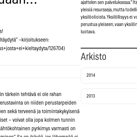
ajattelen sen palveluksessa." It
yleisiä resursseja, mutta todel
yksilöolioista. Yksilöllisyys ei 
perustua yleiseen, vaan yksilön
s!
luotava.
ltäydytä” –kirjoitukseen:
us+josta+ei+kieltaydyta/126704)
Arkisto
2014
 tärkein tehtävä ei ole rahan
2013
erustavinta on niiden perustarpeiden
seen sekä terveenä ja toimintakykyisenä
iset – voivat olla jopa kolmen tunnin
Lähtökohtainen pyrkimys varmasti on