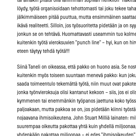
tai ainakin pitäisi olla lähimmän sopivan henkilön ”nakitt
löydy, työtä organisoidaan tehottomasti tai joku tekee tah
jälkimmäiseen pitää puuttua, mutta ensimmäinen saattaa jo
ikävä realiteetti. Silloin, jos työsuoritetta pidetään ja on s
jonkun se on tehtävä. Huomattavasti useammin tuo kolme
kuitenkin työtä vieroksuvien ”punch line” – hyi, kun on hi
eteen täytyy tehdä työtä!!!
Siinä Taneli on oikeassa, että pakko on huono asia. Se nos
kuitenkin myös toiseen suuntaan menevä pakko: kun jok
saada toimeentulo tekemättä työtä, niin muut ovat pakote
jonka työnvieroksuja olisi kantanut kekoon – siis, jos ei 
kymmenen tai enemmänkin työpanos jaettuna koko työss
paljoakaan, mutta pakkoa se on, jos pidetään kiinni työst
nojaavana ihmisoikeutena. John Stuart Milliä lainaten: mil
suurempaa oikeutta pakottaa yhtä kuin yhdellä miljoonaa, j
yhdenkään pakottaa miljoonaa – ei edes ”ihmisoikeuden” t