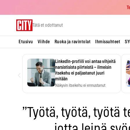
T
Skip
Tätä et odottanut
to
content
Etusivu
Viihde
Ruoka ja ravintolat
Ihmissuhteet
SY
LinkedIn-profiili voi antaa vihjeitä
narsistisista piirteistä – ilmeisin
‹
itsekehu ei paljastanut juuri
mitään
Näkyvin itsekehu ei ennustanut
narsistisia piirteitä.
”Työtä, työtä, työtä 
jotta leipä s