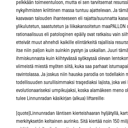
pelkkään toimeentuloon, mutta ei sen tarvitsemat resurssit
nykyihmisten kriittinen massa tuntuu ajattelevan. Ja tämä
kasvavan talouden ihanteeseen eli rajatta/suunnatta kasv
ylikulutetun, saastutetun ja liikakansoitetun maaPALLON 
rationaalisuus eli patologinen epäily ovat ratkaisu vain s
etteivät muut ahnehdi kaikille elintärkeitä rajallisia resur
itse niin paljon kuin suinkin pystyn ja uskallan. Juuri täm
ihmiskunnasta kuin kiihtyvässä syöksyssä olevan lentokone
viimeistä miestä myöten siitä, kuka saa parhaat istumapa
ravintolassa. Ja joskus niin hauska parodia on todellakin
todellisuuden surullisimmaksi tragediaksi lajista, joka vei 
evolutionaariseksi umpikujaksi, koska alamäkeen meno ol
tulee Linnunradan käsikirjan (alkua) liftareille:
[quote]Linnunradan läntisen kierteishaaran hyljätyllä, kart
merkityksetön keltainen aurinko. Sitä kiertää noin 150 milj