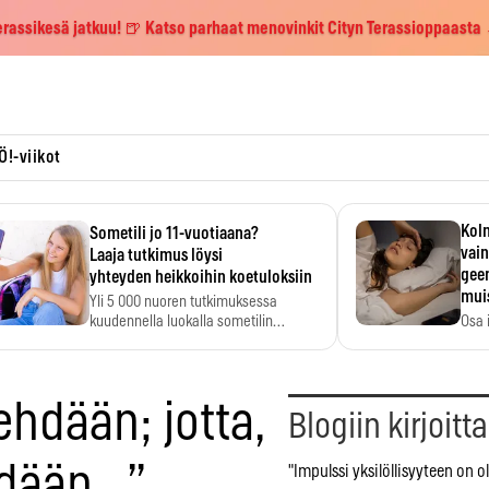
erassikesä jatkuu! 🍺 Katso parhaat menovinkit Cityn Terassioppaasta
Ö!-viikot
Kolm
Sometili jo 11-vuotiaana?
vain
Laaja tutkimus löysi
geen
yhteyden heikkoihin koetuloksiin
mui
Yli 5 000 nuoren tutkimuksessa
kuudennella luokalla sometilin…
Osa 
voi s
tehdään; jotta,
Blogiin kirjoitt
yödään…”
"Impulssi yksilöllisyyteen on o