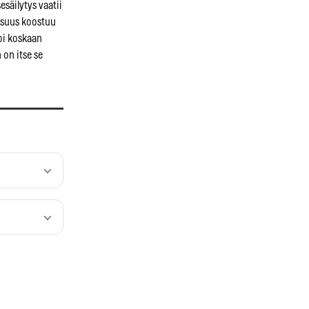
sesäilytys vaatii
lisuus koostuu
voi koskaan
 on itse se