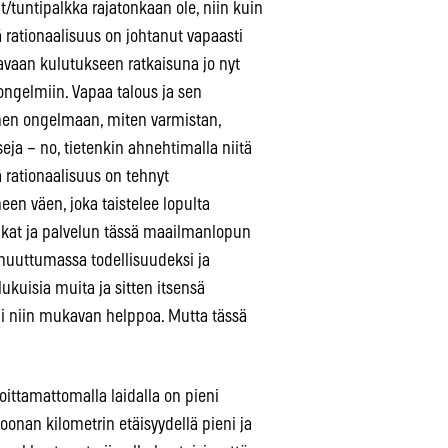
/tuntipalkka rajatonkaan ole, niin kuin
 rationaalisuus on johtanut vapaasti
avaan kulutukseen ratkaisuna jo nyt
ongelmiin. Vapaa talous ja sen
iihen ongelmaan, miten varmistan,
sseja – no, tietenkin ahnehtimalla niitä
ä rationaalisuus on tehnyt
en väen, joka taistelee lopulta
ikat ja palvelun tässä maailmanlopun
 muuttumassa todellisuudeksi ja
lukuisia muita ja sitten itsensä
i niin mukavan helppoa. Mutta tässä
oittamattomalla laidalla on pieni
oonan kilometrin etäisyydellä pieni ja