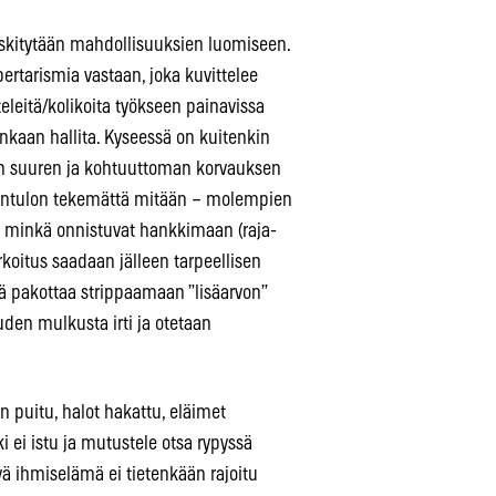
eskitytään mahdollisuuksien luomiseen.
bertarismia vastaan, joka kuvittelee
eleitä/kolikoita työkseen painavissa
jenkaan hallita. Kyseessä on kuitenkin
n suuren ja kohtuuttoman korvauksen
entulon tekemättä mitään – molempien
in minkä onnistuvat hankkimaan (raja-
koitus saadaan jälleen tarpeellisen
tä pakottaa strippaamaan ”lisäarvon”
uden mulkusta irti ja otetaan
 puitu, halot hakattu, eläimet
äki ei istu ja mutustele otsa rypyssä
ä ihmiselämä ei tietenkään rajoitu