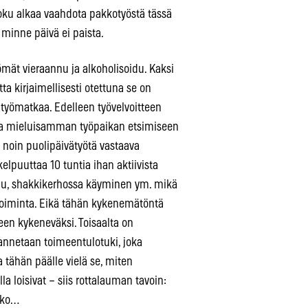
oku alkaa vaahdota pakkotyöstä tässä
minne päivä ei paista.
ömät vieraannu ja alkoholisoidu. Kaksi
ta kirjaimellisesti otettuna se on
 työmatkaa. Edelleen työvelvoitteen
ergiaa mieluisamman työpaikan etsimiseen
la noin puolipäivätyötä vastaava
lpuuttaa 10 tuntia ihan aktiivista
ttelu, shakkikerhossa käyminen ym. mikä
 toiminta. Eikä tähän kykenemätöntä
leen kykeneväksi. Toisaalta on
e annetaan toimeentulotuki, joka
 tähän päälle vielä se, miten
 loisivat – siis rottalauman tavoin:
kko…