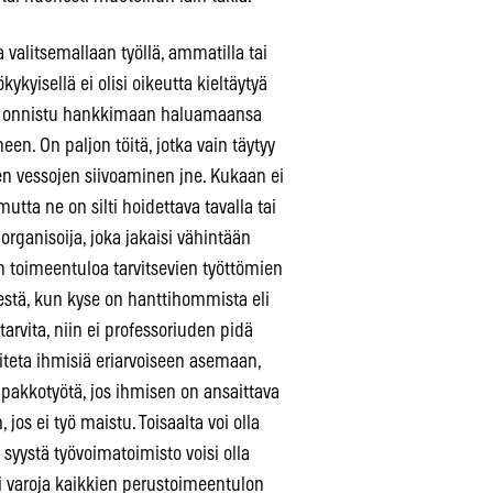
valitsemallaan työllä, ammatilla tai
ykyisellä ei olisi oikeutta kieltäytyä
s ei onnistu hankkimaan haluamaansa
een. On paljon töitä, jotka vain täytyy
ten vessojen siivoaminen jne. Kukaan ei
tta ne on silti hoidettava tavalla tai
 organisoija, joka jakaisi vähintään
 toimeentuloa tarvitsevien työttömien
estä, kun kyse on hanttihommista eli
arvita, niin ei professoriuden pidä
aiteta ihmisiä eriarvoiseen asemaan,
e pakkotyötä, jos ihmisen on ansaittava
os ei työ maistu. Toisaalta voi olla
syystä työvoimatoimisto voisi olla
i varoja kaikkien perustoimeentulon