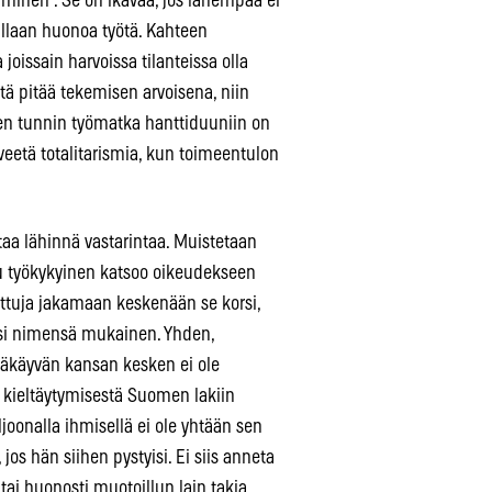
aminen”. Se on ikävää, jos lähempää ei
allaan huonoa työtä. Kahteen
issain harvoissa tilanteissa olla
yytä pitää tekemisen arvoisena, niin
n tunnin työmatka hanttiduuniin on
rveetä totalitarismia, kun toimeentulon
taa lähinnä vastarintaa. Muistetaan
u työkykyinen katsoo oikeudekseen
ttuja jakamaan keskenään se korsi,
olisi nimensä mukainen. Yhden,
äkäyvän kansan kesken ei ole
ä kieltäytymisestä Suomen lakiin
joonalla ihmisellä ei ole yhtään sen
os hän siihen pystyisi. Ei siis anneta
ai huonosti muotoillun lain takia.