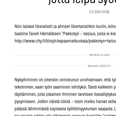
3.5.2014 01:06
Niin laiskat liberalistit ja ahneet libertaristitkin kuriin, kiito
(vastine Taneli Hämäläisen ”Pakkotyö – tarjous, josta ei kie
http://www.city.fi/blogit/vapaamatkustaja/pakkotyo+tarjo
Nykyihminen on jotenkin onnistunut unohtamaan, että työn
tekeminen, vaan työn saaminen tehdyksi. Tästä kaikkein p
täyttäminen, joita jokainen ihminen tarvitsee itsesäilytyk
pysymiseen. Jotkin näistä töistä – tosin melko harvat sella
päässä lähimmästä sopivasta työttömyysturvan saajasta. 