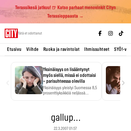
Terassikesä jatkuu! 🍺 Katso parhaat menovinkit Cityn
Terassioppaasta →
Skip
Tätä et odottanut
to
content
Etusivu
Viihde
Ruoka ja ravintolat
Ihmissuhteet
SYÖ!-vii
Yksinäisyys on lisääntynyt
myös siellä, missä ei odottaisi
‹
›
– parisuhteessa olevilla
Yksinäisyys yleistyi Suomessa 8,5
prosenttiyksikköä neljässä
vuodessa. Se…
gallup…
22.3.2007 01:57