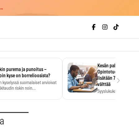
 →
Kesän palkka ratkaise
kin purema ja punoitus –
Opintotuen takaisinp
›
oin kyse on borrelioosista?
lisätään 7,5 prosentti
n kyselyssä suomalaiset arvioivat
välttää
kitaudin riskin noin
Syyslukukauden tukikuu
menkertaiseksi…
määrä ratkeaa sillä, mit
ehti…
aa