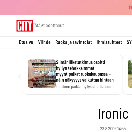
T
Skip
Tätä et odottanut
to
content
Etusivu
Viihde
Ruoka ja ravintolat
Ihmissuhteet
SY
Silmänliiketutkimus osoitti
hyllyn tehokkaimmat
‹
myyntipaikat ruokakaupassa –
näin näkyvyys vaikuttaa hintaan
Tuotteen paikka hyllyssä ratkaisee,
huomataanko se. Kauppiaat
hyödyntävät…
Ironic
23.8.2006 14:55