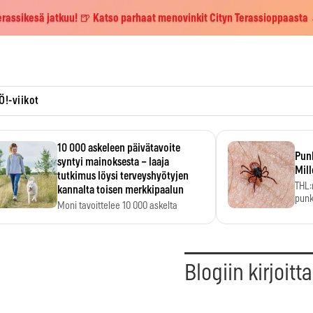
erassikesä jatkuu! 🍺 Katso parhaat menovinkit Cityn Terassioppaasta
Ö!-viikot
10 000 askeleen päivätavoite
Pun
syntyi mainoksesta – laaja
Mill
tutkimus löysi terveyshyötyjen
THL:
kannalta toisen merkkipaalun
punk
Moni tavoittelee 10 000 askelta
kym
päivässä, vaikka luku…
Blogiin kirjoitt