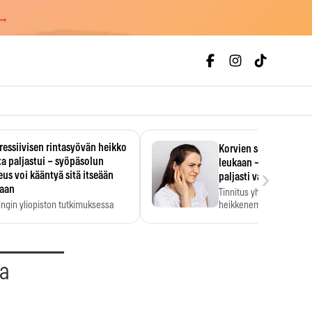
 →
essiivisen rintasyövän heikko
Korvien soiminen voi 
a paljastui – syöpäsolun
leukaan – 47 349 ihmi
›
us voi kääntyä sitä itseään
paljasti vahvan yhtey
taan
Tinnitus yhdistetään ku
ingin yliopiston tutkimuksessa
heikkenemiseen. Meta-a
aktiivisen rintasyövän kasvu
kertoo, että myös…
stui.
aa