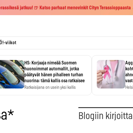
erassikesä jatkuu! 🍺 Katso parhaat menovinkit Cityn Terassioppaasta
Ö!-viikot
HS: Korjaaja nimeää Suomen
Aggr
huonoimmat automallit, jotka
koht
päätyvät hänen pihalleen turhan
ahne
nuorina: tämä kallis osa ratkaisee
vas
Ratkaisijana on usein yksi kallis
Hels
komponentti.
MYC-
hida
sa*
Blogiin kirjoitt