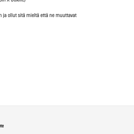
in X-boxille)
n ja ollut sitä mieltä että ne muuttavat
ute