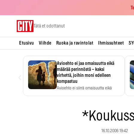
T
Skip
Tätä et odottanut
to
content
Etusivu
Viihde
Ruoka ja ravintolat
Ihmissuhteet
SY
Avioehto ei jaa omaisuutta eikä
määrää perinnöstä – kaksi
‹
virhettä, joihin moni edelleen
kompastuu
Avioehto ei siirrä omaisuutta eikä
ratkaise perintöasioita.
*Koukus
16.10.2006 19:42