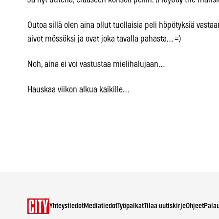
Ja nyt uutena, erääseen konsoli peliin. (Playboy the mansio
Outoa sillä olen aina ollut tuollaisia peli höpötyksiä vastaa
aivot mössöksi ja ovat joka tavalla pahasta… =)
Noh, aina ei voi vastustaa mielihalujaan…
Hauskaa viikon alkua kaikille…
Yhteystiedot
Mediatiedot
Työpaikat
Tilaa uutiskirje
Ohjeet
Pala