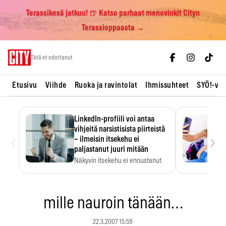
Terassikesä jatkuu! 🍺 Katso parhaat menovinkit Cityn
Terassioppaasta →
Skip
Tätä et odottanut
to
content
Etusivu
Viihde
Ruoka ja ravintolat
Ihmissuhteet
SYÖ!-vii
LinkedIn-profiili voi antaa
vihjeitä narsistisista piirteistä
‹
›
– ilmeisin itsekehu ei
paljastanut juuri mitään
Näkyvin itsekehu ei ennustanut
narsistisia piirteitä.
mille nauroin tänään…
22.3.2007 15:59