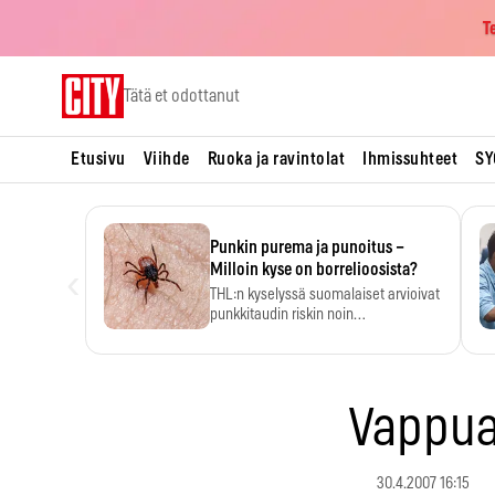
T
Skip
Tätä et odottanut
to
content
Etusivu
Viihde
Ruoka ja ravintolat
Ihmissuhteet
SY
Punkin purema ja punoitus –
‹
Milloin kyse on borrelioosista?
THL:n kyselyssä suomalaiset arvioivat
punkkitaudin riskin noin
kymmenkertaiseksi…
Vappu
30.4.2007 16:15