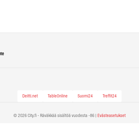
ute
Deitti.net
TableOnline
Suomi24
Treffit24
© 2026 City.fi - Räväkkää sisältöä vuodesta -86 |
Evästeasetukset