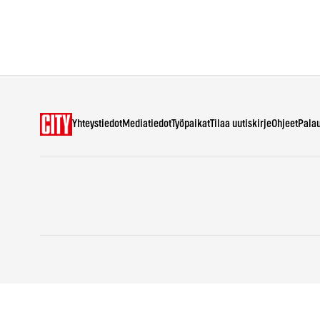
Yhteystiedot
Mediatiedot
Työpaikat
Tilaa uutiskirje
Ohjeet
Pala