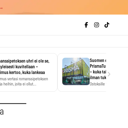
 →
Suomen ensimmäine
nssipetoksen uhri ei ole se,
PrismaTukku avautui 
 yleisesti kuvitellaan –
›
– kuka tahansa pääsee
imus kertoo, kuka lankeaa
ilman tukkukorttia
imus vertasi romanssipetoksen
a heihin, joita ei ollut…
Ostoksille tarvitse tukku
yksikköhinta kannattaa t
aa