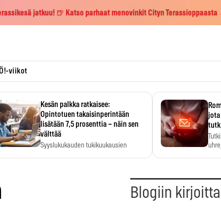
erassikesä jatkuu! 🍺 Katso parhaat menovinkit Cityn Terassioppaasta
Ö!-viikot
Kesän palkka ratkaisee:
Roma
Opintotuen takaisinperintään
jota
lisätään 7,5 prosenttia – näin sen
tutk
välttää
Tutk
Syyslukukauden tukikuukausien
uhrej
määrä ratkeaa sillä, mitä kesällä
ehti…
a
Blogiin kirjoitt