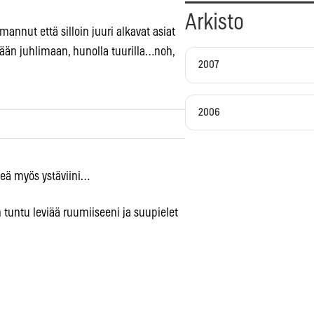
Arkisto
nnut että silloin juuri alkavat asiat
nään juhlimaan, hunolla tuurilla…noh,
2007
2006
keä myös ystäviini…
n tuntu leviää ruumiiseeni ja suupielet