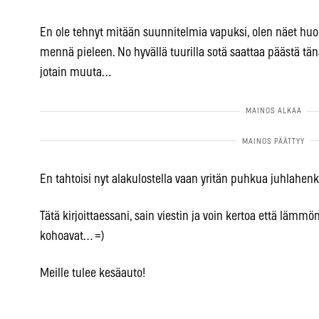
En ole tehnyt mitään suunnitelmia vapuksi, olen näet huoma
mennä pieleen. No hyvällä tuurilla sotä saattaa päästä tä
jotain muuta…
En tahtoisi nyt alakulostella vaan yritän puhkua juhlahen
Tätä kirjoittaessani, sain viestin ja voin kertoa että lämmö
kohoavat… =)
Meille tulee kesäauto!