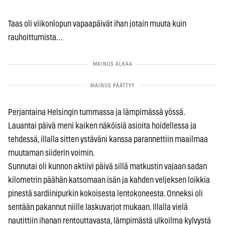
Taas oli viikonlopun vapaapäivät ihan jotain muuta kuin
rauhoittumista…
Perjantaina Helsingin tummassa ja lämpimässä yössä.
Lauantai päivä meni kaiken näköisiä asioita hoidellessa ja
tehdessä, illalla sitten ystäväni kanssa parannettiin maailmaa
muutaman siiderin voimin.
Sunnutai oli kunnon aktiivi päivä sillä matkustin vajaan sadan
kilometrin päähän katsomaan isän ja kahden veljeksen loikkia
pinestä sardiinipurkin kokoisesta lentokoneesta. Onneksi oli
sentään pakannut niille laskuvarjot mukaan. Illalla vielä
nautittiin ihanan rentouttavasta, lämpimästä ulkoilma kylvystä