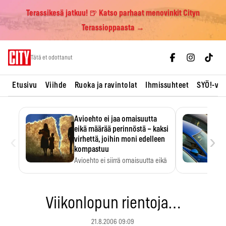
Terassikesä jatkuu! 🍺 Katso parhaat menovinkit Cityn
Terassioppaasta →
Skip
Tätä et odottanut
to
content
Etusivu
Viihde
Ruoka ja ravintolat
Ihmissuhteet
SYÖ!-vii
Avioehto ei jaa omaisuutta
eikä määrää perinnöstä – kaksi
‹
›
virhettä, joihin moni edelleen
kompastuu
Avioehto ei siirrä omaisuutta eikä
ratkaise perintöasioita.
Viikonlopun rientoja…
21.8.2006 09:09