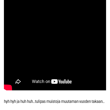
hyh hyh ja huh huh..tulipas muistoja muutaman vuoden takaan..