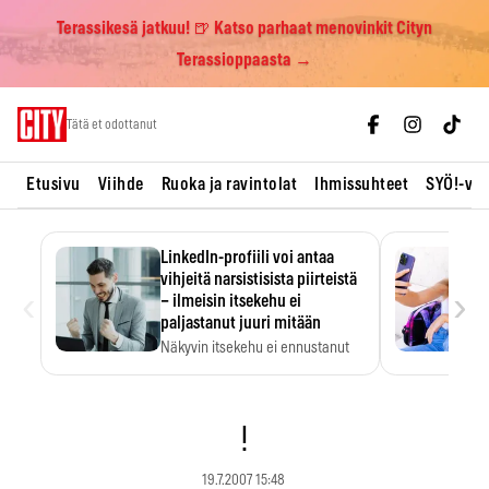
Terassikesä jatkuu! 🍺 Katso parhaat menovinkit Cityn
Terassioppaasta →
Skip
Tätä et odottanut
to
content
Etusivu
Viihde
Ruoka ja ravintolat
Ihmissuhteet
SYÖ!-vii
LinkedIn-profiili voi antaa
vihjeitä narsistisista piirteistä
‹
›
– ilmeisin itsekehu ei
paljastanut juuri mitään
Näkyvin itsekehu ei ennustanut
narsistisia piirteitä.
!
19.7.2007 15:48