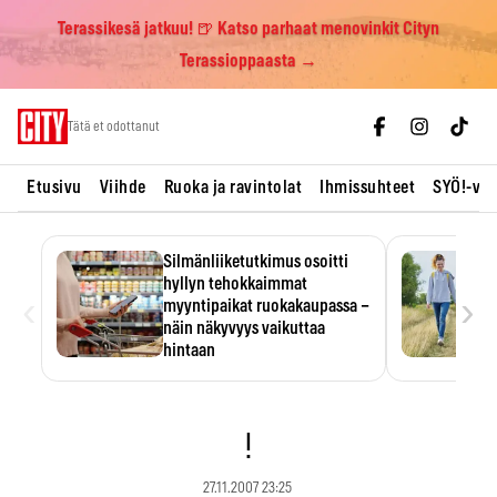
Terassikesä jatkuu! 🍺 Katso parhaat menovinkit Cityn
Terassioppaasta →
Skip
Tätä et odottanut
to
content
Etusivu
Viihde
Ruoka ja ravintolat
Ihmissuhteet
SYÖ!-vii
Silmänliiketutkimus osoitti
hyllyn tehokkaimmat
‹
›
myyntipaikat ruokakaupassa –
näin näkyvyys vaikuttaa
hintaan
Tuotteen paikka hyllyssä
ratkaisee, huomataanko se.
Kauppiaat hyödyntävät…
!
27.11.2007 23:25