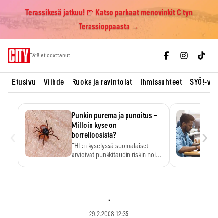
Terassikesä jatkuu! 🍺 Katso parhaat menovinkit Cityn
Terassioppaasta →
Skip
Tätä et odottanut
to
content
Etusivu
Viihde
Ruoka ja ravintolat
Ihmissuhteet
SYÖ!-vii
Punkin purema ja punoitus –
Milloin kyse on
‹
›
borrelioosista?
THL:n kyselyssä suomalaiset
arvioivat punkkitaudin riskin noin
kymmenkertaiseksi…
.
29.2.2008 12:35