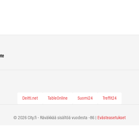
ute
Deitti.net
TableOnline
Suomi24
Treffit24
© 2026 City.fi - Räväkkää sisältöä vuodesta -86 |
Evästeasetukset