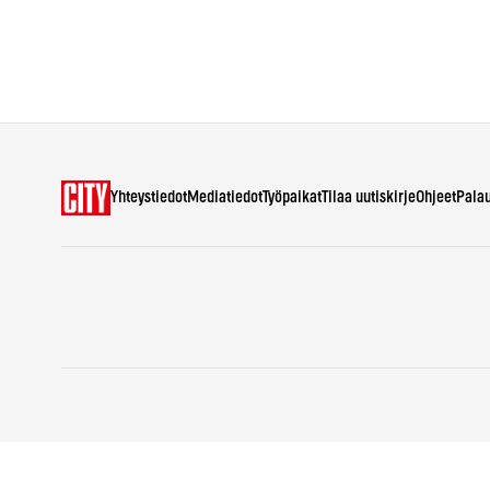
Yhteystiedot
Mediatiedot
Työpaikat
Tilaa uutiskirje
Ohjeet
Pala