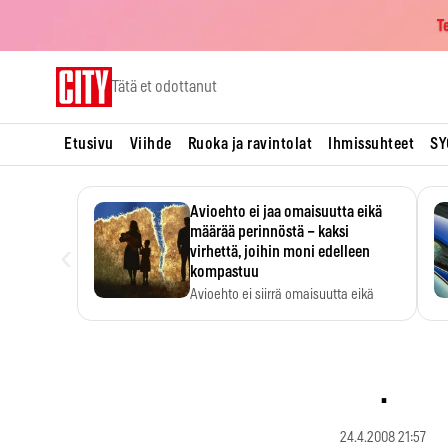
T
Skip
Tätä et odottanut
to
content
Etusivu
Viihde
Ruoka ja ravintolat
Ihmissuhteet
SY
Avioehto ei jaa omaisuutta eikä
määrää perinnöstä – kaksi
‹
virhettä, joihin moni edelleen
kompastuu
Avioehto ei siirrä omaisuutta eikä
ratkaise perintöasioita.
.
24.4.2008 21:57