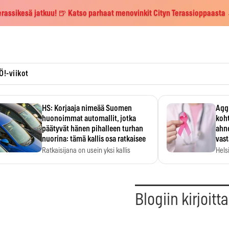
erassikesä jatkuu! 🍺 Katso parhaat menovinkit Cityn Terassioppaasta
Ö!-viikot
HS: Korjaaja nimeää Suomen
Aggr
huonoimmat automallit, jotka
koht
päätyvät hänen pihalleen turhan
ahne
nuorina: tämä kallis osa ratkaisee
vas
Ratkaisijana on usein yksi kallis
Hels
komponentti.
MYC-
hida
Blogiin kirjoitt