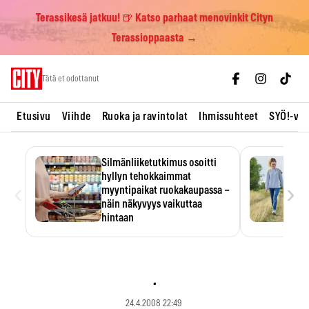
Terassikesä jatkuu! 🍺 Katso parhaat menovinkit Cityn
Terassioppaasta →
Skip
Tätä et odottanut
to
content
Etusivu
Viihde
Ruoka ja ravintolat
Ihmissuhteet
SYÖ!-vii
Silmänliiketutkimus osoitti
hyllyn tehokkaimmat
‹
›
myyntipaikat ruokakaupassa –
näin näkyvyys vaikuttaa
hintaan
Tuotteen paikka hyllyssä
ratkaisee, huomataanko se.
Kauppiaat hyödyntävät…
.
24.4.2008 22:49