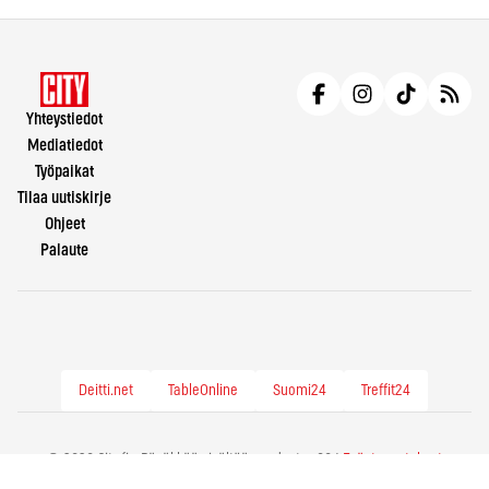
Yhteystiedot
Mediatiedot
Työpaikat
Tilaa uutiskirje
Ohjeet
Palaute
Deitti.net
TableOnline
Suomi24
Treffit24
© 2026 City.fi - Räväkkää sisältöä vuodesta -86 |
Evästeasetukset