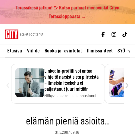
Terassikesä jatkuu! 🍺 Katso parhaat menovinkit Cityn
Terassioppaasta →
Skip
Tätä et odottanut
to
content
Etusivu
Viihde
Ruoka ja ravintolat
Ihmissuhteet
SYÖ!-vii
LinkedIn-profiili voi antaa
vihjeitä narsistisista piirteistä
‹
›
– ilmeisin itsekehu ei
paljastanut juuri mitään
Näkyvin itsekehu ei ennustanut
narsistisia piirteitä.
elämän pieniä asioita..
31.5.2007 09:16