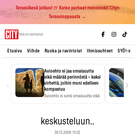
Terassikesä jatkuu! 🍺 Katso parhaat menovinkit Cityn
Terassioppaasta →
Skip
Tätä et odottanut
to
content
Etusivu
Viihde
Ruoka ja ravintolat
Ihmissuhteet
SYÖ!-vii
Avioehto ei jaa omaisuutta
eikä määrää perinnöstä – kaksi
‹
›
virhettä, joihin moni edelleen
kompastuu
Avioehto ei siirrä omaisuutta eikä
ratkaise perintöasioita.
keskusteluun..
30.12.2006 15:52