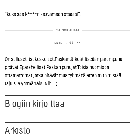
”kuka saa k****n kasvamaan otsaasi”..
On sellaset Itsekeskeiset,Paskantärkeät,Itseään parempana
pitävät,Epärehelliset,Paskan puhujat,Toisia huomioon
ottamattomat,jotka pitävät mua tyhmänä etten mitn mistää
tajuis ja ymmärtäis..Nih! =)
Blogiin kirjoittaa
Arkisto