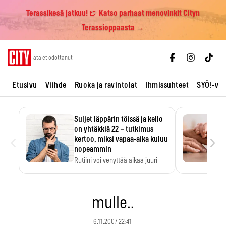
Terassikesä jatkuu! 🍺 Katso parhaat menovinkit Cityn
Terassioppaasta →
Skip
Tätä et odottanut
to
content
Etusivu
Viihde
Ruoka ja ravintolat
Ihmissuhteet
SYÖ!-vii
Suljet läppärin töissä ja kello
on yhtäkkiä 22 – tutkimus
‹
›
kertoo, miksi vapaa-aika kuluu
nopeammin
Rutiini voi venyttää aikaa juuri
silloin, kun sitä…
mulle..
6.11.2007 22:41