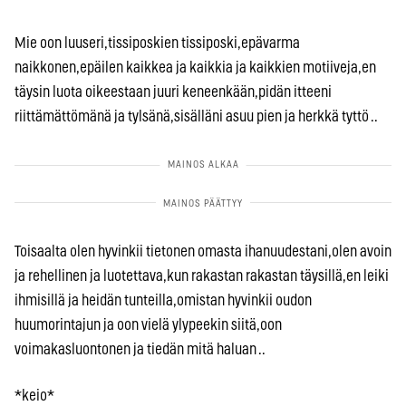
Mie oon luuseri,tissiposkien tissiposki,epävarma
naikkonen,epäilen kaikkea ja kaikkia ja kaikkien motiiveja,en
täysin luota oikeestaan juuri keneenkään,pidän itteeni
riittämättömänä ja tylsänä,sisälläni asuu pien ja herkkä tyttö ..
Toisaalta olen hyvinkii tietonen omasta ihanuudestani,olen avoin
ja rehellinen ja luotettava,kun rakastan rakastan täysillä,en leiki
ihmisillä ja heidän tunteilla,omistan hyvinkii oudon
huumorintajun ja oon vielä ylypeekin siitä,oon
voimakasluontonen ja tiedän mitä haluan ..
*keio*