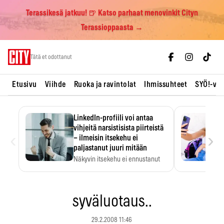
Terassikesä jatkuu! 🍺 Katso parhaat menovinkit Cityn
Terassioppaasta →
Skip
Tätä et odottanut
to
content
Etusivu
Viihde
Ruoka ja ravintolat
Ihmissuhteet
SYÖ!-vii
LinkedIn-profiili voi antaa
vihjeitä narsistisista piirteistä
‹
›
– ilmeisin itsekehu ei
paljastanut juuri mitään
Näkyvin itsekehu ei ennustanut
narsistisia piirteitä.
syväluotaus..
29.2.2008 11:46