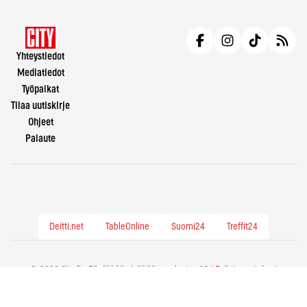
Yhteystiedot
Mediatiedot
Työpaikat
Tilaa uutiskirje
Ohjeet
Palaute
Deitti.net
TableOnline
Suomi24
Treffit24
© 2026 City.fi - Räväkkää sisältöä vuodesta -86 |
Evästeasetukset