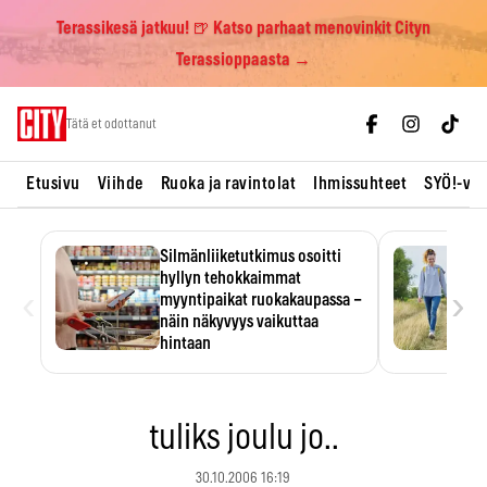
Terassikesä jatkuu! 🍺 Katso parhaat menovinkit Cityn
Terassioppaasta →
Skip
Tätä et odottanut
to
content
Etusivu
Viihde
Ruoka ja ravintolat
Ihmissuhteet
SYÖ!-vii
Silmänliiketutkimus osoitti
hyllyn tehokkaimmat
‹
›
myyntipaikat ruokakaupassa –
näin näkyvyys vaikuttaa
hintaan
Tuotteen paikka hyllyssä
ratkaisee, huomataanko se.
Kauppiaat hyödyntävät…
tuliks joulu jo..
30.10.2006 16:19