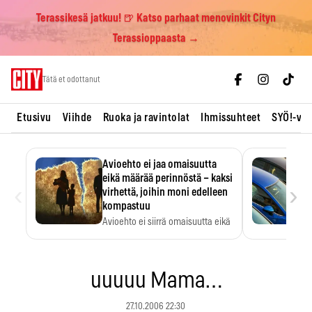
Terassikesä jatkuu! 🍺 Katso parhaat menovinkit Cityn
Terassioppaasta →
Skip
Tätä et odottanut
to
content
Etusivu
Viihde
Ruoka ja ravintolat
Ihmissuhteet
SYÖ!-vii
Avioehto ei jaa omaisuutta
eikä määrää perinnöstä – kaksi
‹
›
virhettä, joihin moni edelleen
kompastuu
Avioehto ei siirrä omaisuutta eikä
ratkaise perintöasioita.
uuuuu Mama…
27.10.2006 22:30