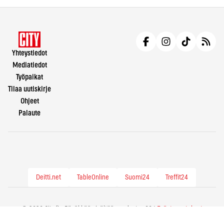
Yhteystiedot
Mediatiedot
Työpaikat
Tilaa uutiskirje
Ohjeet
Palaute
Deitti.net
TableOnline
Suomi24
Treffit24
© 2026 City.fi - Räväkkää sisältöä vuodesta -86 |
Evästeasetukset