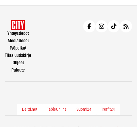
Yhteystiedot
Mediatiedot
Työpaikat
Tilaa uutiskirje
Ohjeet
Palaute
Deitti.net
TableOnline
Suomi24
Treffit24
© 2026 City.fi - Räväkkää sisältöä vuodesta -86 |
Evästeasetukset