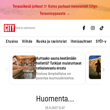
Terassikesä jatkuu! 🍺 Katso parhaat menovinkit Cityn
Terassioppaasta →
Skip
Tätä et odottanut
to
content
Etusivu
Viihde
Ruoka ja ravintolat
Ihmissuhteet
SYÖ!-vii
Auttaako sauna kestämään
hellettä? Tutkijat muistuttavat
‹
›
ratkaisevasta erosta
Toistuva lämpöaltistus voi
parantaa kuumuudensietoa.
Huomenta…
29.9.2007 12:47