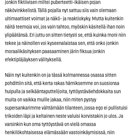
jonkin fiktiivisen miltei puberteetti-ikäisen pojan
näkövinkkelistä. Tällä pojalla nyt sattuu siis vain olemaan
ultimaattiset voimat ja näkö- ja reaktiokyky. Mutta kuitenkin
näitä teemoja voi, jos vain tahtoo, myöskin käsitellä ihan noin
ylipäätänsä. Eri juttu on sitten tietysti se, että kuinka moni niin
tekee ja näinollen voi kyseenalaistaa sen, että onko jonkin
moraalikäsityksen paasaaminen järin fiksua jonkin
efektipläjäyksen välityksellä.
Näin nyt kuitenkin on ja tässä kolmannessa osassa sitten
pohdittiin sitä, että kerta rakas hämiksemme on suosionsa
huipulla ja selkääntaputtelijoita, tyttöystäväehdokkaita sun
muita on vaikka muille jakaa, niin miten pystyy
supersankarimme välttämään tilanteen, jossa ego ei pullistuisi
trikoiden läpi ja keltainen neste valuisi korvistakin jo ulos. Ja
varsinkin kun oma tyttöystävä on vielä omassa
henkilökohtaisessa elämässään vastoinkäymisissä, niin