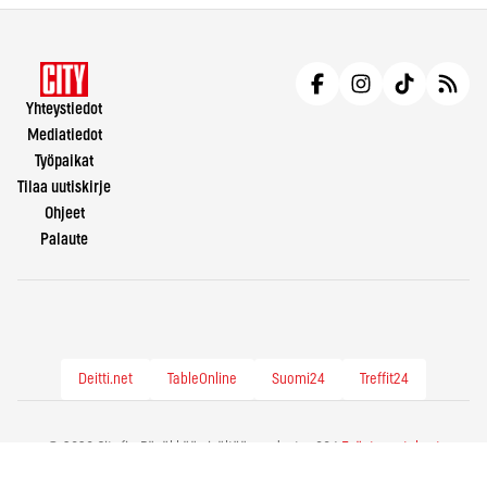
Yhteystiedot
Mediatiedot
Työpaikat
Tilaa uutiskirje
Ohjeet
Palaute
Deitti.net
TableOnline
Suomi24
Treffit24
© 2026 City.fi - Räväkkää sisältöä vuodesta -86 |
Evästeasetukset