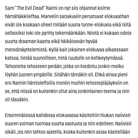
Sam ”The Evil Dead” Raimi on nyt siis ohjannut kolme
hämähäkkileffaa. Marvelin sarjakuviin perustuvat elokuvathan
eivät ole koskaan olleet mitään suuria tunne-elokuvia eikä niitä
sellaisiksi toki ole pyritty tekemäänkään. Niistä ei kukaan odota
suurta draaman kaarta eikä häikäisevän hyvää
metodinäyttelemistä. Kyllä kait jokainen elokuvaa alkaessaan
katsoa, tietää suunnilleen, mitä ruudulle on kehkeytymässä.
Tehostetta tehosteen perään, jotka on kiedottu jonkin melko
löyhän juonen ympärille. Sitähän tämäkin oli. Ehkä ainoa pieni
ero Raimin hämisleffoilla moniin muihin tehostepläjäyksiin on
se, että niissä on kuitenkin ollut aina jonkinlainen teema ja niin
oli tässäkin.
Ensimmäisissä kahdessa elokuvassa käsiteltiin hiukan naiivisti
suuren voiman tuomaa suurta vastuuta ja niin edelleen. Naiivisti
sikäli, jos niin tahtoo ajatella, koska kuitenkin asiaa käsitellään