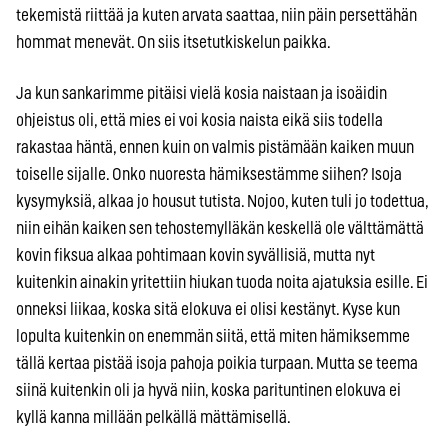
tekemistä riittää ja kuten arvata saattaa, niin päin persettähän
hommat menevät. On siis itsetutkiskelun paikka.
Ja kun sankarimme pitäisi vielä kosia naistaan ja isoäidin
ohjeistus oli, että mies ei voi kosia naista eikä siis todella
rakastaa häntä, ennen kuin on valmis pistämään kaiken muun
toiselle sijalle. Onko nuoresta hämiksestämme siihen? Isoja
kysymyksiä, alkaa jo housut tutista. Nojoo, kuten tuli jo todettua,
niin eihän kaiken sen tehostemylläkän keskellä ole välttämättä
kovin fiksua alkaa pohtimaan kovin syvällisiä, mutta nyt
kuitenkin ainakin yritettiin hiukan tuoda noita ajatuksia esille. Ei
onneksi liikaa, koska sitä elokuva ei olisi kestänyt. Kyse kun
lopulta kuitenkin on enemmän siitä, että miten hämiksemme
tällä kertaa pistää isoja pahoja poikia turpaan. Mutta se teema
siinä kuitenkin oli ja hyvä niin, koska parituntinen elokuva ei
kyllä kanna millään pelkällä mättämisellä.