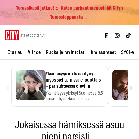
Terassikesä jatkuu! 🍺 Katso parhaat menovinkit Cityn
Terassioppaasta →
Skip
Tätä et odottanut
to
content
Etusivu
Viihde
Ruoka ja ravintolat
Ihmissuhteet
SYÖ!-vii
Yksinäisyys on lisääntynyt
myös siellä, missä ei odottaisi
‹
›
– parisuhteessa olevilla
Yksinäisyys yleistyi Suomessa 8,5
prosenttiyksikköä neljässä
vuodessa. Se…
Jokaisessa hämiksessä asuu
pieni narsisti…