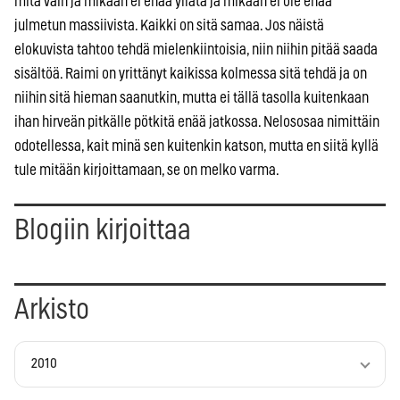
mitä vain ja mikään ei enää yllätä ja mikään ei ole enää
julmetun massiivista. Kaikki on sitä samaa. Jos näistä
elokuvista tahtoo tehdä mielenkiintoisia, niin niihin pitää saada
sisältöä. Raimi on yrittänyt kaikissa kolmessa sitä tehdä ja on
niihin sitä hieman saanutkin, mutta ei tällä tasolla kuitenkaan
ihan hirveän pitkälle pötkitä enää jatkossa. Nelososaa nimittäin
odotellessa, kait minä sen kuitenkin katson, mutta en siitä kyllä
tule mitään kirjoittamaan, se on melko varma.
Blogiin kirjoittaa
Arkisto
2010