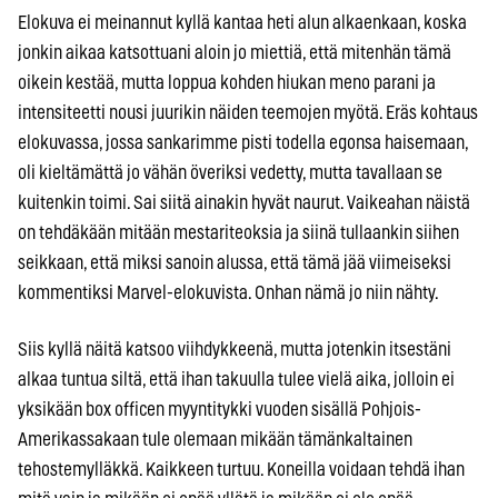
Elokuva ei meinannut kyllä kantaa heti alun alkaenkaan, koska
jonkin aikaa katsottuani aloin jo miettiä, että mitenhän tämä
oikein kestää, mutta loppua kohden hiukan meno parani ja
intensiteetti nousi juurikin näiden teemojen myötä. Eräs kohtaus
elokuvassa, jossa sankarimme pisti todella egonsa haisemaan,
oli kieltämättä jo vähän överiksi vedetty, mutta tavallaan se
kuitenkin toimi. Sai siitä ainakin hyvät naurut. Vaikeahan näistä
on tehdäkään mitään mestariteoksia ja siinä tullaankin siihen
seikkaan, että miksi sanoin alussa, että tämä jää viimeiseksi
kommentiksi Marvel-elokuvista. Onhan nämä jo niin nähty.
Siis kyllä näitä katsoo viihdykkeenä, mutta jotenkin itsestäni
alkaa tuntua siltä, että ihan takuulla tulee vielä aika, jolloin ei
yksikään box officen myyntitykki vuoden sisällä Pohjois-
Amerikassakaan tule olemaan mikään tämänkaltainen
tehostemylläkkä. Kaikkeen turtuu. Koneilla voidaan tehdä ihan