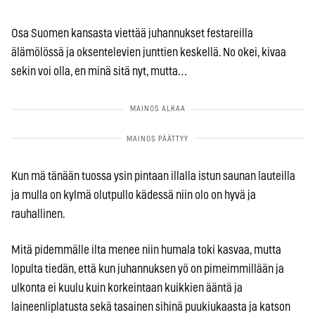
Osa Suomen kansasta viettää juhannukset festareilla
älämölössä ja oksentelevien junttien keskellä. No okei, kivaa
sekin voi olla, en minä sitä nyt, mutta…
Kun mä tänään tuossa ysin pintaan illalla istun saunan lauteilla
ja mulla on kylmä olutpullo kädessä niin olo on hyvä ja
rauhallinen.
Mitä pidemmälle ilta menee niin humala toki kasvaa, mutta
lopulta tiedän, että kun juhannuksen yö on pimeimmillään ja
ulkonta ei kuulu kuin korkeintaan kuikkien ääntä ja
laineenliplatusta sekä tasainen sihinä puukiukaasta ja katson