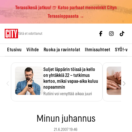
Terassikesä jatkuu! 🍺 Katso parhaat menovinkit Cityn
Terassioppaasta →
Skip
Tätä et odottanut
to
content
Etusivu
Viihde
Ruoka ja ravintolat
Ihmissuhteet
SYÖ!-vii
Suljet läppärin töissä ja kello
on yhtäkkiä 22 – tutkimus
‹
›
kertoo, miksi vapaa-aika kuluu
nopeammin
Rutiini voi venyttää aikaa juuri
silloin, kun sitä…
Minun juhannus
21.6.2007 19:46