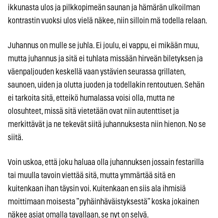
ikkunasta ulos ja pilkkopimeän saunan ja hämärän ulkoilman
kontrastin vuoksi ulos vielä näkee, niin silloin mä todella relaan.
Juhannus on mulle se juhla. Ei joulu, ei vappu, ei mikään muu,
mutta juhannus ja sitä ei tuhlata missään hirveän biletyksen ja
väenpaljouden keskellä vaan ystävien seurassa grillaten,
saunoen, uiden ja olutta juoden ja todellakin rentoutuen. Sehän
ei tarkoita sitä, etteikö humalassa voisi olla, mutta ne
olosuhteet, missä sitä vietetään ovat niin autenttiset ja
merkittävät ja ne tekevät siitä juhannuksesta niin hienon. No se
siitä.
Voin uskoa, että joku haluaa olla juhannuksen jossain festarilla
tai muulla tavoin viettää sitä, mutta ymmärtää sitä en
kuitenkaan ihan täysin voi. Kuitenkaan en siis ala ihmisiä
moittimaan moisesta ”pyhäinhäväistyksestä” koska jokainen
näkee asiat omalla tavallaan, se nyt on selvä.