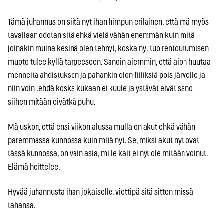
Tämä juhannus on siitä nyt ihan himpun erilainen, että mä myös
tavallaan odotan sitä ehkä vielä vähän enemmän kuin mitä
joinakin muina kesinä olen tehnyt, koska nyt tuo rentoutumisen
muoto tulee kyllä tarpeeseen. Sanoin aiemmin, että aion huutaa
menneitä ahdistuksen ja pahankin olon fiiliksiä pois järvelle ja
niin voin tehdä koska kukaan ei kuule ja ystävät eivät sano
siihen mitään eivätkä puhu.
Mä uskon, että ensi viikon alussa mulla on akut ehkä vähän
paremmassa kunnossa kuin mitä nyt. Se, miksi akut nyt ovat
tässä kunnossa, on vain asia, mille kait ei nyt ole mitään voinut.
Elämä heittelee.
Hyvää juhannusta ihan jokaiselle, viettipä sitä sitten missä
tahansa.