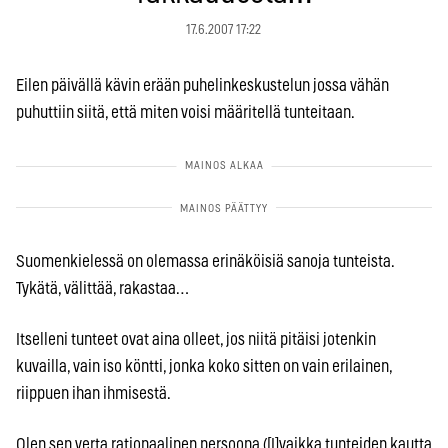
17.6.2007 17:22
Eilen päivällä kävin erään puhelinkeskustelun jossa vähän
puhuttiin siitä, että miten voisi määritellä tunteitaan.
Suomenkielessä on olemassa erinäköisiä sanoja tunteista.
Tykätä, välittää, rakastaa…
Itselleni tunteet ovat aina olleet, jos niitä pitäisi jotenkin
kuvailla, vain iso köntti, jonka koko sitten on vain erilainen,
riippuen ihan ihmisestä.
Olen sen verta rationaalinen persoona ([I]vaikka tunteiden kautta