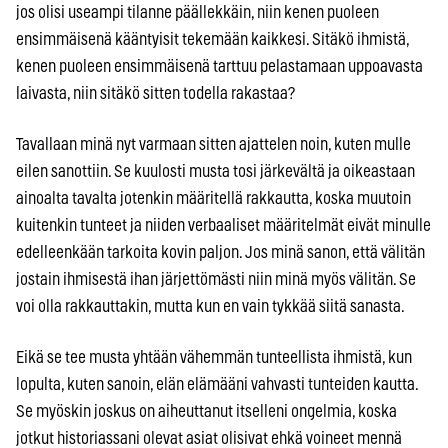
jos olisi useampi tilanne päällekkäin, niin kenen puoleen
ensimmäisenä kääntyisit tekemään kaikkesi. Sitäkö ihmistä,
kenen puoleen ensimmäisenä tarttuu pelastamaan uppoavasta
laivasta, niin sitäkö sitten todella rakastaa?
Tavallaan minä nyt varmaan sitten ajattelen noin, kuten mulle
eilen sanottiin. Se kuulosti musta tosi järkevältä ja oikeastaan
ainoalta tavalta jotenkin määritellä rakkautta, koska muutoin
kuitenkin tunteet ja niiden verbaaliset määritelmät eivät minulle
edelleenkään tarkoita kovin paljon. Jos minä sanon, että välitän
jostain ihmisestä ihan järjettömästi niin minä myös välitän. Se
voi olla rakkauttakin, mutta kun en vain tykkää siitä sanasta.
Eikä se tee musta yhtään vähemmän tunteellista ihmistä, kun
lopulta, kuten sanoin, elän elämääni vahvasti tunteiden kautta.
Se myöskin joskus on aiheuttanut itselleni ongelmia, koska
jotkut historiassani olevat asiat olisivat ehkä voineet mennä