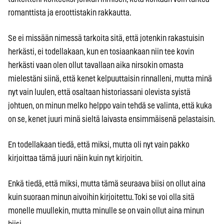
romanttista ja eroottistakin rakkautta.
Se ei missään nimessä tarkoita sitä, että jotenkin rakastuisin
herkästi, ei todellakaan, kun en tosiaankaan niin tee kovin
herkästi vaan olen ollut tavallaan aika nirsokin omasta
mielestäni siinä, että kenet kelpuuttaisin rinnalleni, mutta minä
nyt vain luulen, että osaltaan historiassani olevista syistä
johtuen, on minun melko helppo vain tehdä se valinta, että kuka
on se, kenet juuri minä sieltä laivasta ensimmäisenä pelastaisin.
En todellakaan tiedä, että miksi, mutta oli nyt vain pakko
kirjoittaa tämä juuri näin kuin nyt kirjoitin.
Enkä tiedä, että miksi, mutta tämä seuraava biisi on ollut aina
kuin suoraan minun aivoihin kirjoitettu. Toki se voi olla sitä
monelle muullekin, mutta minulle se on vain ollut aina minun