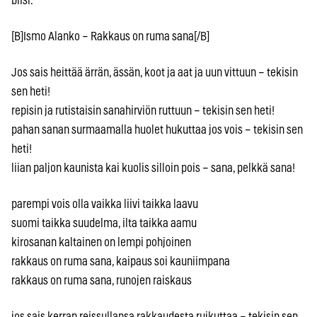
biisi.
[B]Ismo Alanko – Rakkaus on ruma sana[/B]
Jos sais heittää ärrän, ässän, koot ja aat ja uun vittuun – tekisin
sen heti!
repisin ja rutistaisin sanahirviön ruttuun – tekisin sen heti!
pahan sanan surmaamalla huolet hukuttaa jos vois – tekisin sen
heti!
liian paljon kaunista kai kuolis silloin pois – sana, pelkkä sana!
parempi vois olla vaikka liivi taikka laavu
suomi taikka suudelma, ilta taikka aamu
kirosanan kaltainen on lempi pohjoinen
rakkaus on ruma sana, kaipaus soi kauniimpana
rakkaus on ruma sana, runojen raiskaus
jos sais kerran reissullansa rakkaudesta ruikuttaa – tekisin sen