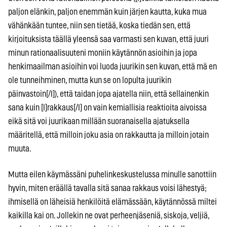
paljon elänkin, paljon enemmän kuin järjen kautta, kuka mua
vähänkään tuntee, niin sen tietää, koska tiedän sen, että
kirjoituksista täällä yleensä saa varmasti sen kuvan, että juuri
minun rationaalisuuteni moniin käytännön asioihin ja jopa
henkimaailman asioihin voi luoda juurikin sen kuvan, että mä en
ole tunneihminen, mutta kun se on lopulta juurikin
päinvastoin[/I]), että taidan jopa ajatella niin, että sellainenkin
sana kuin [I]rakkaus[/I] on vain kemiallisia reaktioita aivoissa
eikä sitä voi juurikaan millään suoranaisella ajatuksella
määritellä, että milloin joku asia on rakkautta ja milloin jotain
muuta.
Mutta eilen käymässäni puhelinkeskustelussa minulle sanottiin
hyvin, miten eräällä tavalla sitä sanaa rakkaus voisi lähestyä;
ihmisellä on läheisiä henkilöitä elämässään, käytännössä miltei
kaikilla kai on. Jollekin ne ovat perheenjäseniä, siskoja, veljiä,