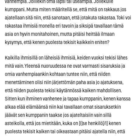
vanhempia. Joillekin oma lapsi tai useampia. Jollekulle
kumppani. Mutta miten määritellä se, että mitä on rakkaus jos
ajatellaan sitä niin, että sanotaan, että jotakuta rakastaa. Toki voi
rakastaa ihmisiä monella eri tavoin ja siksipä tavallaan tämä
asia on hyvin monitahoinen, mutta pitäisi heittää ilmaan
kysymys, että kenen puolesta tekisit kaikkein eniten?
Kaikilla ihmisillä on läheisiä ihmisiä, keiden vuoksi tekisi lähes
mitä vain. Yleensä nuoruudessa ne ovat varmasti sisaruksia ja
omia vanhempiaankin kohtaan tuntee niin, että niiden
menettäminen olisi niin järjettömän paha asia jo ajatuksena,
että niiden puolesta tekisi käytännössä kaiken mahdollisen.
Sitten kun ihminen vanhenee ja tapaa kumppanin, kenen kanssa
alkaa elää elämäänsä niin kai tavallaan omat sisaruksetkin
jäävät sen kumppanin taakse jos ajateltaisiin vain sillä
asteikolla, että jos mietitään, kuka on [I]se henkilö[/I] kenen
puolesta tekisit kaiken tai oikeastaan pitäisi ajatella niin, että