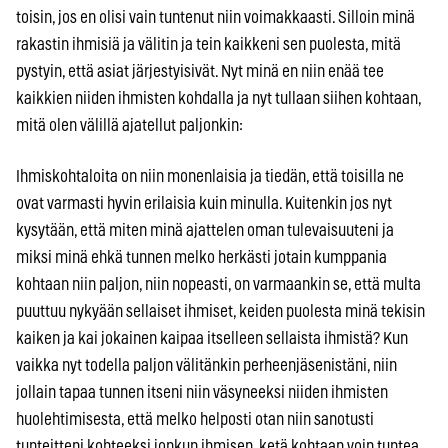
toisin, jos en olisi vain tuntenut niin voimakkaasti. Silloin minä
rakastin ihmisiä ja välitin ja tein kaikkeni sen puolesta, mitä
pystyin, että asiat järjestyisivät. Nyt minä en niin enää tee
kaikkien niiden ihmisten kohdalla ja nyt tullaan siihen kohtaan,
mitä olen välillä ajatellut paljonkin:
Ihmiskohtaloita on niin monenlaisia ja tiedän, että toisilla ne
ovat varmasti hyvin erilaisia kuin minulla. Kuitenkin jos nyt
kysytään, että miten minä ajattelen oman tulevaisuuteni ja
miksi minä ehkä tunnen melko herkästi jotain kumppania
kohtaan niin paljon, niin nopeasti, on varmaankin se, että multa
puuttuu nykyään sellaiset ihmiset, keiden puolesta minä tekisin
kaiken ja kai jokainen kaipaa itselleen sellaista ihmistä? Kun
vaikka nyt todella paljon välitänkin perheenjäsenistäni, niin
jollain tapaa tunnen itseni niin väsyneeksi niiden ihmisten
huolehtimisesta, että melko helposti otan niin sanotusti
tunteitteni kohteeksi jonkun ihmisen, ketä kohtaan voin tuntea