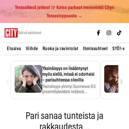
Terassikesä jatkuu! 🍺 Katso parhaat menovinkit Cityn
Terassioppaasta →
Skip
Tätä et odottanut
to
content
Etusivu
Viihde
Ruoka ja ravintolat
Ihmissuhteet
SYÖ!-vii
Yksinäisyys on lisääntynyt
myös siellä, missä ei odottaisi
‹
›
– parisuhteessa olevilla
Yksinäisyys yleistyi Suomessa 8,5
prosenttiyksikköä neljässä
vuodessa. Se…
Pari sanaa tunteista ja
rakkaudesta…