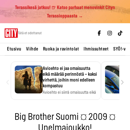
Terassikesä jatkuu! 🍺 Katso parhaat menovinkit Cityn
Terassioppaasta →
Skip
Tätä et odottanut
to
content
Etusivu
Viihde
Ruoka ja ravintolat
Ihmissuhteet
SYÖ!-vii
Avioehto ei jaa omaisuutta
eikä määrää perinnöstä – kaksi
‹
›
virhettä, joihin moni edelleen
kompastuu
Avioehto ei siirrä omaisuutta eikä
ratkaise perintöasioita.
Big Brother Suomi ¤ 2009 ¤
Unelmajoukko!