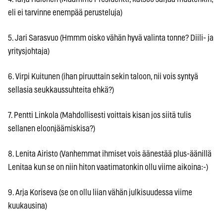
eli ei tarvinne enempää perusteluja)
5. Jari Sarasvuo (Hmmm oisko vähän hyvä valinta tonne? Diili- ja
yritysjohtaja)
6. Virpi Kuitunen (ihan piruuttain sekin taloon, nii vois syntyä
sellasia seukkaussuhteita ehkä?)
7. Pentti Linkola (Mahdollisesti voittais kisan jos siitä tulis
sellanen eloonjäämiskisa?)
8. Lenita Airisto (Vanhemmat ihmiset vois äänestää plus-äänillä
Lenitaa kun se on niin hiton vaatimatonkin ollu viime aikoina:-)
9. Arja Koriseva (se on ollu liian vähän julkisuudessa viime
kuukausina)