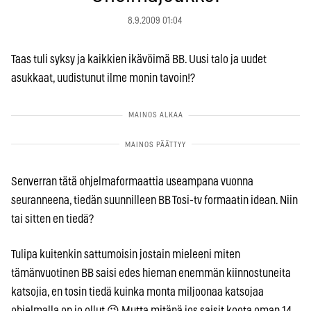
8.9.2009 01:04
Taas tuli syksy ja kaikkien ikävöimä BB. Uusi talo ja uudet
asukkaat, uudistunut ilme monin tavoin!?
Senverran tätä ohjelmaformaattia useampana vuonna
seuranneena, tiedän suunnilleen BB Tosi-tv formaatin idean. Niin
tai sitten en tiedä?
Tulipa kuitenkin sattumoisin jostain mieleeni miten
tämänvuotinen BB saisi edes hieman enemmän kiinnostuneita
katsojia, en tosin tiedä kuinka monta miljoonaa katsojaa
ohjelmalla on jo ollut 😉 Mutta mitäpä jos saisit koota oman 14