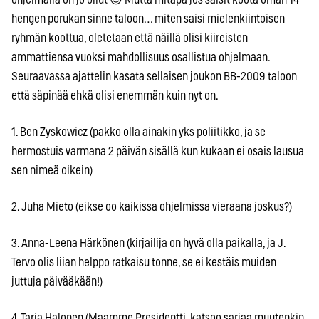
hengen porukan sinne taloon… miten saisi mielenkiintoisen
ryhmän koottua, oletetaan että näillä olisi kiireisten
ammattiensa vuoksi mahdollisuus osallistua ohjelmaan.
Seuraavassa ajattelin kasata sellaisen joukon BB-2009 taloon
että säpinää ehkä olisi enemmän kuin nyt on.
1. Ben Zyskowicz (pakko olla ainakin yks poliitikko, ja se
hermostuis varmana 2 päivän sisällä kun kukaan ei osais lausua
sen nimeä oikein)
2. Juha Mieto (eikse oo kaikissa ohjelmissa vieraana joskus?)
3. Anna-Leena Härkönen (kirjailija on hyvä olla paikalla, ja J.
Tervo olis liian helppo ratkaisu tonne, se ei kestäis muiden
juttuja päivääkään!)
4. Tarja Halonen (Maamme Presidentti, katsoo sarjaa muutenkin,