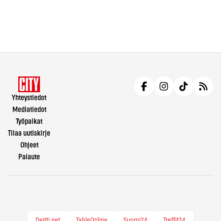
Yhteystiedot
Mediatiedot
Työpaikat
Tilaa uutiskirje
Ohjeet
Palaute
Deitti.net
TableOnline
Suomi24
Treffit24