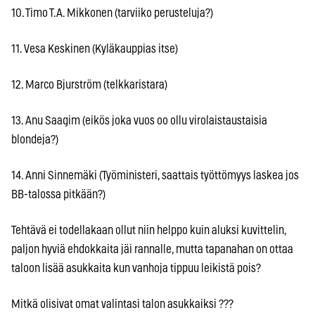
10. Timo T.A. Mikkonen (tarviiko perusteluja?)
11. Vesa Keskinen (Kyläkauppias itse)
12. Marco Bjurström (telkkaristara)
13. Anu Saagim (eikös joka vuos oo ollu virolaistaustaisia
blondeja?)
14. Anni Sinnemäki (Työministeri, saattais työttömyys laskea jos
BB-talossa pitkään?)
Tehtävä ei todellakaan ollut niin helppo kuin aluksi kuvittelin,
paljon hyviä ehdokkaita jäi rannalle, mutta tapanahan on ottaa
taloon lisää asukkaita kun vanhoja tippuu leikistä pois?
Mitkä olisivat omat valintasi talon asukkaiksi ???