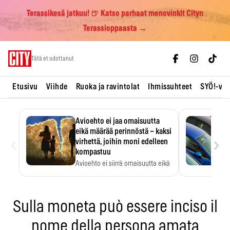
Terassikesä jatkuu! 🍺 Katso parhaat menovinkit Cityn
Terassioppaasta →
Skip
Tätä et odottanut
to
content
Etusivu
Viihde
Ruoka ja ravintolat
Ihmissuhteet
SYÖ!-vii
Avioehto ei jaa omaisuutta
eikä määrää perinnöstä – kaksi
‹
›
virhettä, joihin moni edelleen
kompastuu
Avioehto ei siirrä omaisuutta eikä
ratkaise perintöasioita.
Sulla moneta può essere inciso il
nome della persona amata