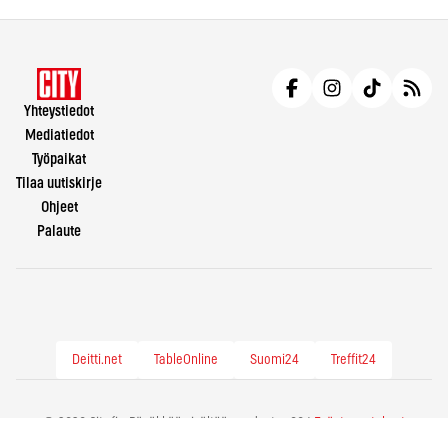
Yhteystiedot
Mediatiedot
Työpaikat
Tilaa uutiskirje
Ohjeet
Palaute
Deitti.net
TableOnline
Suomi24
Treffit24
© 2026 City.fi - Räväkkää sisältöä vuodesta -86 |
Evästeasetukset