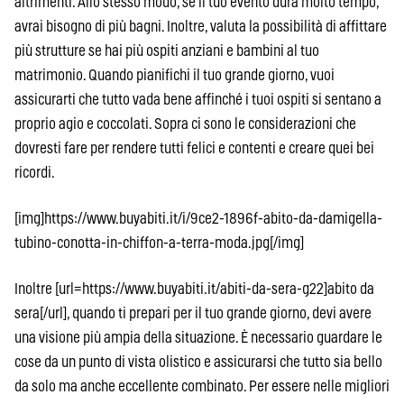
altrimenti. Allo stesso modo, se il tuo evento dura molto tempo,
avrai bisogno di più bagni. Inoltre, valuta la possibilità di affittare
più strutture se hai più ospiti anziani e bambini al tuo
matrimonio. Quando pianifichi il tuo grande giorno, vuoi
assicurarti che tutto vada bene affinché i tuoi ospiti si sentano a
proprio agio e coccolati. Sopra ci sono le considerazioni che
dovresti fare per rendere tutti felici e contenti e creare quei bei
ricordi.
[img]https://www.buyabiti.it/i/9ce2-1896f-abito-da-damigella-
tubino-conotta-in-chiffon-a-terra-moda.jpg[/img]
Inoltre [url=https://www.buyabiti.it/abiti-da-sera-g22]abito da
sera[/url], quando ti prepari per il tuo grande giorno, devi avere
una visione più ampia della situazione. È necessario guardare le
cose da un punto di vista olistico e assicurarsi che tutto sia bello
da solo ma anche eccellente combinato. Per essere nelle migliori