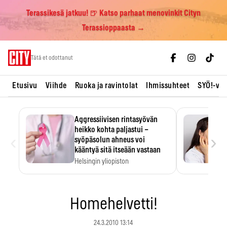
Terassikesä jatkuu! 🍺 Katso parhaat menovinkit Cityn
Terassioppaasta →
Skip
Tätä et odottanut
to
content
Etusivu
Viihde
Ruoka ja ravintolat
Ihmissuhteet
SYÖ!-vii
Aggressiivisen rintasyövän
heikko kohta paljastui –
‹
›
syöpäsolun ahneus voi
kääntyä sitä itseään vastaan
Helsingin yliopiston
tutkimuksessa MYC-aktiivisen
rintasyövän kasvu hidastui.
Homehelvetti!
24.3.2010 13:14