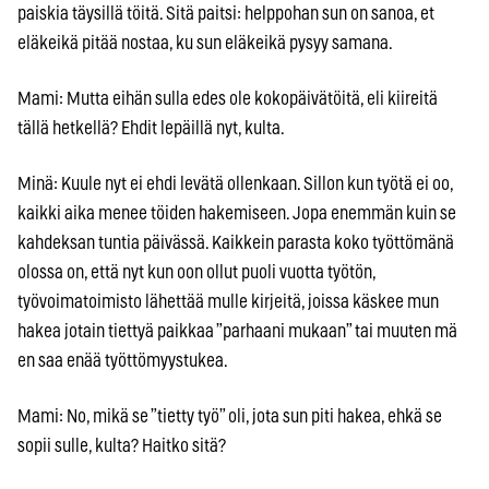
paiskia täysillä töitä. Sitä paitsi: helppohan sun on sanoa, et
eläkeikä pitää nostaa, ku sun eläkeikä pysyy samana.
Mami: Mutta eihän sulla edes ole kokopäivätöitä, eli kiireitä
tällä hetkellä? Ehdit lepäillä nyt, kulta.
Minä: Kuule nyt ei ehdi levätä ollenkaan. Sillon kun työtä ei oo,
kaikki aika menee töiden hakemiseen. Jopa enemmän kuin se
kahdeksan tuntia päivässä. Kaikkein parasta koko työttömänä
olossa on, että nyt kun oon ollut puoli vuotta työtön,
työvoimatoimisto lähettää mulle kirjeitä, joissa käskee mun
hakea jotain tiettyä paikkaa ”parhaani mukaan” tai muuten mä
en saa enää työttömyystukea.
Mami: No, mikä se ”tietty työ” oli, jota sun piti hakea, ehkä se
sopii sulle, kulta? Haitko sitä?