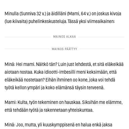
Minulla (Sunniva 32 v.) ja äidilläni (Mami, 64 v.) on joskus kivoja
(lue:kiivaita) puhelinkeskusteluja. Tässä yksi viimeaikainen:
Minä: Hei mami. Näitkö tän? Luin just lehdestä, et sitä eläkeikää
aiotaan nostaa. Kuka idiootti-imbesilli meni keksimään, että
eläkeikää nostetaan? Eihän ihminen oo kone, joka voi tehdä
työtä kellon ympäri ja koko elämänsä täysin terveenä.
Mami: Kulta, työn tekeminen on hauskaa. Siksihän me elämme,
että tehdään työtä ja rakennetaan yhteiskuntaa.
Minä: Joo, mutta, yli kuuskymppisenä en halua enkä jaksa