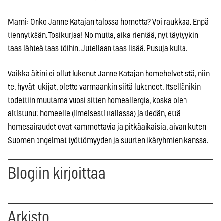
Mami: Onko Janne Katajan talossa hometta? Voi raukkaa. Enpä
tiennytkään. Tosikurjaa! No mutta, aika rientää, nyt täytyykin
taas lähteä taas töihin. Jutellaan taas lisää. Pusuja kulta.
Vaikka äitini ei ollut lukenut Janne Katajan homehelvetistä, niin
te, hyvät lukijat, olette varmaankin siitä lukeneet. Itsellänikin
todettiin muutama vuosi sitten homeallergia, koska olen
altistunut homeelle (ilmeisesti Italiassa) ja tiedän, että
homesairaudet ovat kammottavia ja pitkäaikaisia, aivan kuten
Suomen ongelmat työttömyyden ja suurten ikäryhmien kanssa.
Blogiin kirjoittaa
Arkisto