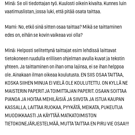
Minä: Se oli tiedottajan työ. Kuulosti oikein kivalta. Kunnes luin
vaatimuslistan, jossa luki, että pitää osata taittaa.
Mami: No, etkö sinä sitten osaa taittaa? Mikä se taittaminen
edes on, eihän se kovin vaikeaa voi olla?
Minä: Helposti selitettynä taittajat esim lehdissä laittavat
tietokoneen ruudulla erillisen ohjelman avulla kuvat ja tekstin
yhteen. Ja taittaminen on ihan oma lajinsa, ei se ihan helppoa
ole. Ainakaan ilman oikeaa koulutusta. EN SIIS OSAA TAITTAA,
KOSKA SIIHEN MINUA EI VIELÄ OLE KOULUTETTU. ON KYLLÄ NE
MAISTERIN PAPERIT JA TOIMITTAJAN PAPERIT. OSAAN SOITTAA
PIANOA JA HOITAA MEHILÄISIÄ JA SIIVOTA JA ISTUA KAUPAN
KASSALLA, LAITTAA RUOKAA, PYYKÄTÄ, MEIKATA, PUKEUTUA
MUODIKKAASTI JA KÄYTTÄÄ MATKATOIMISTON
TIETOKONEJÄRJESTELMÄÄ, MUTTA TAITTAA EN PIRU VIE OSAA!!!