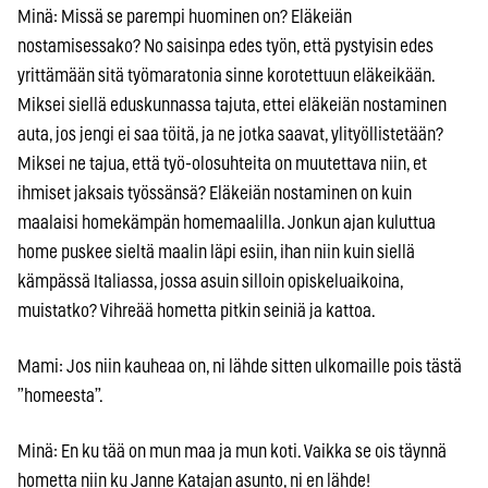
Minä: Missä se parempi huominen on? Eläkeiän
nostamisessako? No saisinpa edes työn, että pystyisin edes
yrittämään sitä työmaratonia sinne korotettuun eläkeikään.
Miksei siellä eduskunnassa tajuta, ettei eläkeiän nostaminen
auta, jos jengi ei saa töitä, ja ne jotka saavat, ylityöllistetään?
Miksei ne tajua, että työ-olosuhteita on muutettava niin, et
ihmiset jaksais työssänsä? Eläkeiän nostaminen on kuin
maalaisi homekämpän homemaalilla. Jonkun ajan kuluttua
home puskee sieltä maalin läpi esiin, ihan niin kuin siellä
kämpässä Italiassa, jossa asuin silloin opiskeluaikoina,
muistatko? Vihreää hometta pitkin seiniä ja kattoa.
Mami: Jos niin kauheaa on, ni lähde sitten ulkomaille pois tästä
”homeesta”.
Minä: En ku tää on mun maa ja mun koti. Vaikka se ois täynnä
hometta niin ku Janne Katajan asunto, ni en lähde!