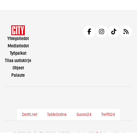
Yhteystiedot
Mediatiedot
Työpaikat
Tilaa uutiskirje
Ohjeet
Palaute
Deitti.net
TableOnline
Suomi24
Treffit24
© 2026 City.fi - Räväkkää sisältöä vuodesta -86 |
Evästeasetukset