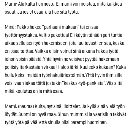
Mami: Älä kulta hermostu. Ei mami voi muistaa, mitä kaikkea
osaat. Ja jos et osaa, älä hae sitä työtä.
Minä: Pakko hakea ”parhaani mukaan” tai en saa
työttömyystukea. Valtio pakottaa! Eli käytin tänään pari tuntia
aikaa sellaisen työn hakemiseen, jota luultavasti en saa, koska
en osaa taittaa. Vaikka olisin voinut sinä aikana hakea työtä,
johon voisin päästä. Yhtä hyvin ne voisivat pyytää hakemaan
poliisiylitarkastajan virkaa! Haloo järki, kuuleeko kukaan? Kuka
hullu keksi meidän työnhakujärjestelmän. Yhtä hyvin ihmisille
voisi vaan jakaa töitä jostakin ”keskus-työ-pankista”. Viis siitä
mikä koulutus on ja mitä osaa.
Mami: (nauraa) Kulta, nyt sinä liioittelet. Ja kyllä sinä vielä työn
löydät. Suomi on hyvä maa. Sinun mummisi ja vaarisikin tekivät
työtä yötä päivää, että sinulla olisi parempi huominen.