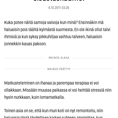
6.10.2011 03:26
Kuka potee näitä samoja vaivoja kun minä? Ensinnäkin mä
haluaisin pois täältä kylmästä suomesta. En ole ikinä ollut talvi
ihmisiä ja kun syksy pikkuhiljaa vaihtuu talveen, haluaisin
jonnekkin kauas pakoon.
Matkusteleminen on ihanaa ja parempaa terapiaa ei voi
ollakkaan. Missään muussa paikassa ei voi heittää stressiä niin
hyvin nurkkaan, kuin lomamatkalla.
Toinen asia on se, että kun mun koti on nyt remontoitu, niin
haluaisin tästä täydellisen kaiken suhteen. Harmittaa, kun