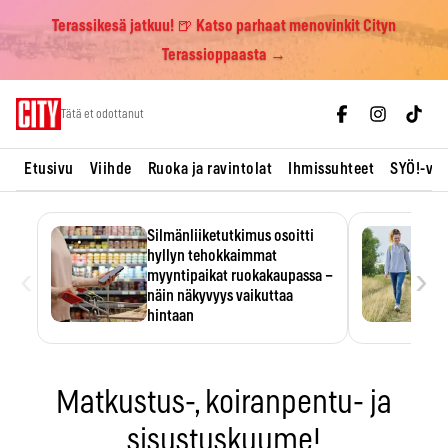
Terassikesä jatkuu! 🍺 Katso parhaat menovinkit Cityn
Terassioppaasta →
Skip
Tätä et odottanut
to
content
Etusivu
Viihde
Ruoka ja ravintolat
Ihmissuhteet
SYÖ!-vii
Silmänliiketutkimus osoitti
hyllyn tehokkaimmat
‹
›
myyntipaikat ruokakaupassa –
näin näkyvyys vaikuttaa
hintaan
Tuotteen paikka hyllyssä
ratkaisee, huomataanko se.
Kauppiaat hyödyntävät…
Matkustus-, koiranpentu- ja
sisustuskuume!