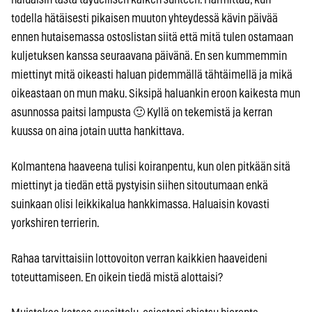
todella hätäisesti pikaisen muuton yhteydessä kävin päivää
ennen hutaisemassa ostoslistan siitä että mitä tulen ostamaan
kuljetuksen kanssa seuraavana päivänä. En sen kummemmin
miettinyt mitä oikeasti haluan pidemmällä tähtäimellä ja mikä
oikeastaan on mun maku. Siksipä haluankin eroon kaikesta mun
asunnossa paitsi lampusta 🙂 Kyllä on tekemistä ja kerran
kuussa on aina jotain uutta hankittava.
Kolmantena haaveena tulisi koiranpentu, kun olen pitkään sitä
miettinyt ja tiedän että pystyisin siihen sitoutumaan enkä
suinkaan olisi leikkikalua hankkimassa. Haluaisin kovasti
yorkshiren terrierin.
Rahaa tarvittaisiin lottovoiton verran kaikkien haaveideni
toteuttamiseen. En oikein tiedä mistä alottaisi?