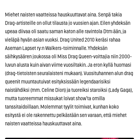
Miehet naisten vaatteissa hauskuuttavat aina. Senpä takia
Drag-artisteille on ollut tilausta jo vuosien ajan. Eilen yhdeksän
upeaa diivaa oli saatu saman katon alle ravintola Dtm:ään, ja
vieläpä hyvän asian vuoksi. Drag United 2010 keräsi rahaa
Aseman Lapset ry:n Walkers-toiminnalle. Yhdeksän
säihkysäären joukossa oli Miss Drag Queen-voittajia niin 2000-
luvun alusta kuin aivan viime vuosiltakin. Ja eron kyllä huomasi
(drag-tietoisten seuralaisteni mukaan). Vuosituhannen alun drag
queenit muuntautuivat esityksissään legendaarisiksi
naistähdiksi (mm. Celine Dion) ja tuoreiksi staroiksi (Lady Gaga),
mutta tuoreemmat missukat loivat show’ta omilla
tanssitaidoillaan. Molemmat tyylit toimivat, kunhan koko
esitystä ei ole rakennettu pelkästään sen varaan, että miehet
naisten vaatteissa hauskuuttavat aina.