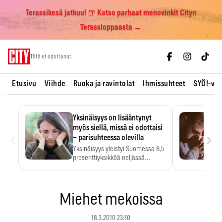
Terassikesä jatkuu! 🍺 Katso parhaat menovinkit Cityn
Terassioppaasta →
Skip
Tätä et odottanut
to
content
Etusivu
Viihde
Ruoka ja ravintolat
Ihmissuhteet
SYÖ!-vii
Yksinäisyys on lisääntynyt
myös siellä, missä ei odottaisi
‹
›
– parisuhteessa olevilla
Yksinäisyys yleistyi Suomessa 8,5
prosenttiyksikköä neljässä
vuodessa. Se…
Miehet mekoissa
18.3.2010 23:10