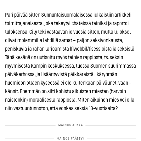
Pari päivää sitten Sunnuntaisuomalaisessa julkaistiin artikkeli
toimittajanaisesta, joka tekeytyi chateissä teiniksi ja raportoi
tuloksensa. City teki vastaavan jo vuosia sitten, mutta tulokset
olivat molemmilla lehdillä samat – paljon seksivonkausta,
peniskuvia ja rahan tarjoamista [I]webbi[/I]sessioista ja seksistä.
Tänä kesänä on uutisoitu myös teinien rappiosta, ts. seksin
myymisestä Kampin keskuksessa, tuossa Suomen suurimmassa
päiväkerhossa, ja lisääntyvistä päikkäreistä. Ikäryhmän
huomioon ottaen kyseessä ei ole kuitenkaan päiväunet, vaan -
kännit. Enemmän on silti kohistu aikuisten miesten (harvoin
naistenkin) moraalisesta rappiosta. Miten aikuinen mies voi olla
niin vastuuntunnoton, että vonkaa seksiä 13-vuotiaalta?