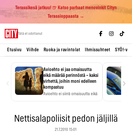
Terassikesä jatkuu! 🍺 Katso parhaat menovinkit Cityn
Terassioppaasta →
Skip
Tätä et odottanut
to
content
Etusivu
Viihde
Ruoka ja ravintolat
Ihmissuhteet
SYÖ!-vii
Avioehto ei jaa omaisuutta
eikä määrää perinnöstä – kaksi
‹
›
virhettä, joihin moni edelleen
kompastuu
Avioehto ei siirrä omaisuutta eikä
ratkaise perintöasioita.
Nettisalapoliisit pedon jäljillä
21.7.2010 15:01