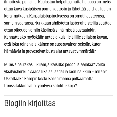
ilmoitusta poliisille. Kuulostaa helpolta, mutta helppoa on myös
ottaa kuva kusipäisen pomon autosta ja lähettää se chat-logien
kera matkaan. Kansalaisbustauksessa on omat haasteensa,
samoin vaaransa. Nurkkaan ahdistettu lastenahdistelija saattaa
ottaa oikeuden omiin käsiinsä siinä missä bustaajakin.
Kannattaako myöskään antaa aikuisille äijille sellaista kuvaa,
että joka toinen alaikäinen on suostuvainen seksiin, kuten
härnäävät ja provosoivat bustaajat antavat ymmärtää?
Mites sinä, rakas lukijani, alkaisitko pedobustaajaksi? Voiko
yksityishenkilö saada likaiset sedät ja tädit nalkkiin – miten?
Uskaltaako Kampin keskukseen mennä pelkäämättä
trenssitakkien alta työntyviä setelitukkoja?
Blogiin kirjoittaa