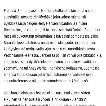
En tiedä. Sairaat paskat. Nettipalstoilla, etenkin niillä naisten
suosimilla, arvuuteltiin löytääkö joku vaimo miehensä
pyykkikasasta beigen Helly Hansenin paidan ja sinisen
fleecetakin, ne vaatteet joihin rahaa seksistä ”teinille” tarjonnut
mies oli pukeutunut toimittajan ja kuvaajan pompatessa esiin.
Samalla keskusteluissa nousi esiin idea pedo- ja efebofiilien
käräytyksestä netin avulla. Ajatus on tuttu amerikkalaisesta
Pedon jäljillä -sarjasta. Jenkeissä poliisit voivat olla pikkupoikia,
ja telkussa saa näyttää seksirikollisten naamakuvat vaikkapa
zoomattuina tai Andy Warhol -henkisenä kollaasina. Suomessa
ei tehdä kumpaakaan, joten huolestuneet kansalaiset ovat
suunnittelemassa oikeuden ottamista omiin käpäliinsä.
Idea kansalaisbustauksesta ei ole uusi. Pari vuotta sitten
aikuinen nainen bustasi yhden lainrikkojan kuten SS:n
toimittajakin. Nainen toimitti keräämänsä todistusaineiston