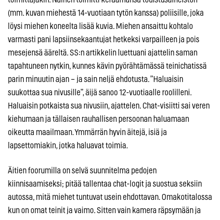
(mm. kuvan miehestä 14-vuotiaan tytön kanssa) poliisille, joka
löysi miehen koneelta lisää kuvia. Miehen ansaittu kohtalo
varmasti pani lapsiinsekaantujat hetkeksi varpailleen ja pois
mesejensä ääreltä. SS:n artikkelin luettuani ajattelin saman
tapahtuneen nytkin, kunnes kävin pyörähtämässä teinichatissä
parin minuutin ajan – ja sain neljä ehdotusta. ”Haluaisin
suukottaa sua nivusille”, äijä sanoo 12-vuotiaalle roolilleni.
Haluaisin potkaista sua nivusiin, ajattelen. Chat-visiitti sai veren
kiehumaan ja tällaisen rauhallisen persoonan haluamaan
oikeutta maailmaan. Ymmärrän hyvin äitejä, isiä ja
lapsettomiakin, jotka haluavat toimia.
Äitien foorumilla on selvä suunnitelma pedojen
kiinnisaamiseksi; pitää tallentaa chat-logit ja suostua seksiin
autossa, mitä miehet tuntuvat usein ehdottavan. Omakotitalossa
kun on omat teinit ja vaimo. Sitten vain kamera räpsymään ja