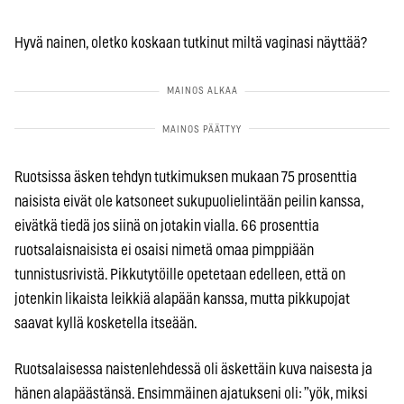
Hyvä nainen, oletko koskaan tutkinut miltä vaginasi näyttää?
Ruotsissa äsken tehdyn tutkimuksen mukaan 75 prosenttia
naisista eivät ole katsoneet sukupuolielintään peilin kanssa,
eivätkä tiedä jos siinä on jotakin vialla. 66 prosenttia
ruotsalaisnaisista ei osaisi nimetä omaa pimppiään
tunnistusrivistä. Pikkutytöille opetetaan edelleen, että on
jotenkin likaista leikkiä alapään kanssa, mutta pikkupojat
saavat kyllä kosketella itseään.
Ruotsalaisessa naistenlehdessä oli äskettäin kuva naisesta ja
hänen alapäästänsä. Ensimmäinen ajatukseni oli: ”yök, miksi