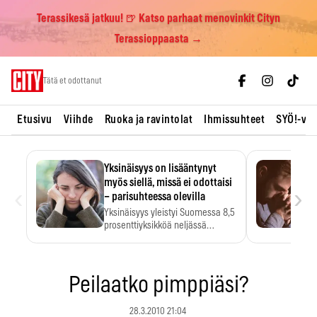
Terassikesä jatkuu! 🍺 Katso parhaat menovinkit Cityn
Terassioppaasta →
Skip
Tätä et odottanut
to
content
Etusivu
Viihde
Ruoka ja ravintolat
Ihmissuhteet
SYÖ!-vii
Yksinäisyys on lisääntynyt
myös siellä, missä ei odottaisi
‹
›
– parisuhteessa olevilla
Yksinäisyys yleistyi Suomessa 8,5
prosenttiyksikköä neljässä
vuodessa. Se…
Peilaatko pimppiäsi?
28.3.2010 21:04