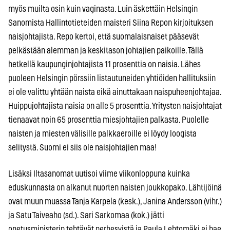
myös muilta osin kuin vaginasta. Luin äskettäin Helsingin
Sanomista Hallintotieteiden maisteri Siina Repon kirjoituksen
naisjohtajista. Repo kertoi, että suomalaisnaiset pääsevät
pelkästään alemman ja keskitason johtajien paikoille. Tällä
hetkellä kaupunginjohtajista 11 prosenttia on naisia. Lähes
puoleen Helsingin pörssiin listautuneiden yhtiöiden hallituksiin
ei ole valittu yhtään naista eikä ainuttakaan naispuheenjohtajaa.
Huippujohtajista naisia on alle 5 prosenttia. Yritysten naisjohtajat
tienaavat noin 65 prosenttia miesjohtajien palkasta. Puolelle
naisten ja miesten välisille palkkaeroille ei löydy loogista
selitystä. Suomi ei siis ole naisjohtajien maa!
Lisäksi Iltasanomat uutisoi viime viikonloppuna kuinka
eduskunnasta on alkanut nuorten naisten joukkopako. Lähtijöinä
ovat muun muassa Tanja Karpela (kesk.), Janina Andersson (vihr.)
ja Satu Taiveaho (sd.). Sari Sarkomaa (kok.) jätti
opetusministerin tehtävät perhesyistä ja Paula Lehtomäki ei hae