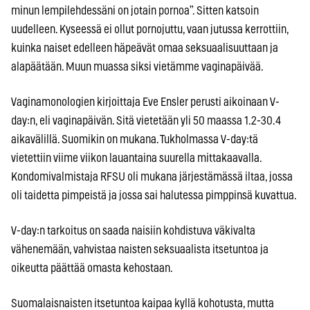
minun lempilehdessäni on jotain pornoa”. Sitten katsoin
uudelleen. Kyseessä ei ollut pornojuttu, vaan jutussa kerrottiin,
kuinka naiset edelleen häpeävät omaa seksuaalisuuttaan ja
alapäätään. Muun muassa siksi vietämme vaginapäivää.
Vaginamonologien kirjoittaja Eve Ensler perusti aikoinaan V-
day:n, eli vaginapäivän. Sitä vietetään yli 50 maassa 1.2-30.4
aikavälillä. Suomikin on mukana. Tukholmassa V-day:tä
vietettiin viime viikon lauantaina suurella mittakaavalla.
Kondomivalmistaja RFSU oli mukana järjestämässä iltaa, jossa
oli taidetta pimpeistä ja jossa sai halutessa pimppinsä kuvattua.
V-day:n tarkoitus on saada naisiin kohdistuva väkivalta
vähenemään, vahvistaa naisten seksuaalista itsetuntoa ja
oikeutta päättää omasta kehostaan.
Suomalaisnaisten itsetuntoa kaipaa kyllä kohotusta, mutta