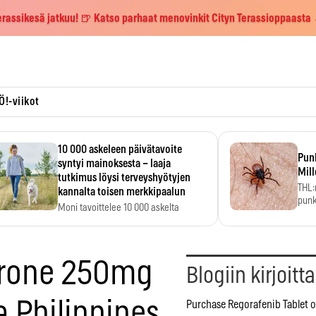
erassikesä jatkuu! 🍺 Katso parhaat menovinkit Cityn Terassioppaasta
Ö!-viikot
10 000 askeleen päivätavoite
Pun
syntyi mainoksesta – laaja
Mill
tutkimus löysi terveyshyötyjen
THL:
kannalta toisen merkkipaalun
punk
Moni tavoittelee 10 000 askelta
kym
päivässä, vaikka luku…
erone 250mg
Blogiin kirjoitt
a Philippines
Purchase Regorafenib Tablet o