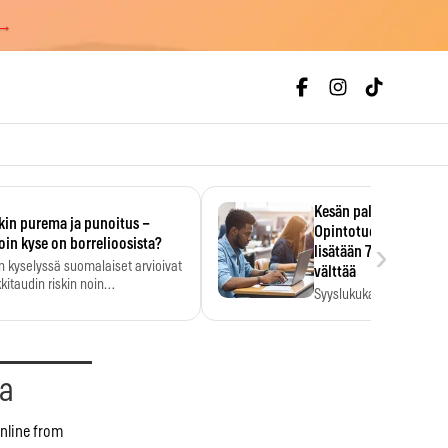
 →
Kesän palkka ratkaise
kin purema ja punoitus –
Opintotuen takaisinp
›
oin kyse on borrelioosista?
lisätään 7,5 prosentti
n kyselyssä suomalaiset arvioivat
välttää
kitaudin riskin noin
Syyslukukauden tukikuu
menkertaiseksi…
määrä ratkeaa sillä, mit
ehti…
aa
nline from