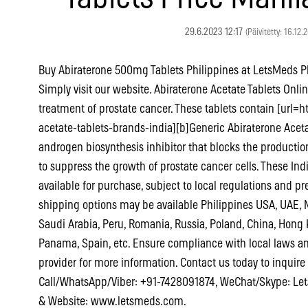
29.6.2023 12:17
(Päivitetty: 16.12.
Buy Abiraterone 500mg Tablets Philippines at LetsMeds P
Simply visit our website. Abiraterone Acetate Tablets Onli
treatment of prostate cancer. These tablets contain [url
acetate-tablets-brands-india][b]Generic Abiraterone Acetat
androgen biosynthesis inhibitor that blocks the productio
to suppress the growth of prostate cancer cells. These In
available for purchase, subject to local regulations and p
shipping options may be available Philippines USA, UAE, M
Saudi Arabia, Peru, Romania, Russia, Poland, China, Hong
Panama, Spain, etc. Ensure compliance with local laws an
provider for more information. Contact us today to inquire 
Call/WhatsApp/Viber: +91-7428091874, WeChat/Skype: Le
& Website: www.letsmeds.com.