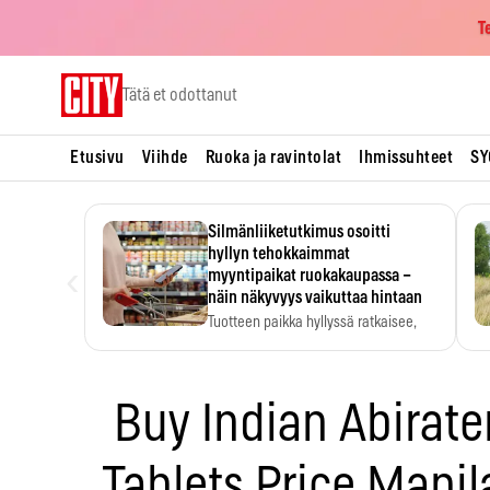
T
Skip
Tätä et odottanut
to
content
Etusivu
Viihde
Ruoka ja ravintolat
Ihmissuhteet
SY
Silmänliiketutkimus osoitti
hyllyn tehokkaimmat
‹
myyntipaikat ruokakaupassa –
näin näkyvyys vaikuttaa hintaan
Tuotteen paikka hyllyssä ratkaisee,
huomataanko se. Kauppiaat
hyödyntävät…
Buy Indian Abirat
Tablets Price Manil