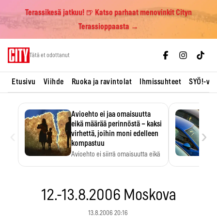
Terassikesä jatkuu! 🍺 Katso parhaat menovinkit Cityn
Terassioppaasta →
Skip
Tätä et odottanut
to
content
Etusivu
Viihde
Ruoka ja ravintolat
Ihmissuhteet
SYÖ!-vii
Avioehto ei jaa omaisuutta
eikä määrää perinnöstä – kaksi
‹
›
virhettä, joihin moni edelleen
kompastuu
Avioehto ei siirrä omaisuutta eikä
ratkaise perintöasioita.
12.-13.8.2006 Moskova
13.8.2006 20:16