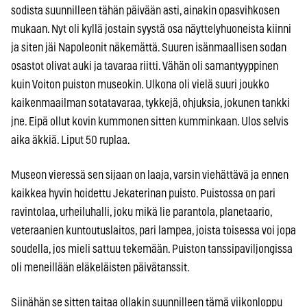
sodista suunnilleen tähän päivään asti, ainakin opasvihkosen
mukaan. Nyt oli kyllä jostain syystä osa näyttelyhuoneista kiinni
ja siten jäi Napoleonit näkemättä. Suuren isänmaallisen sodan
osastot olivat auki ja tavaraa riitti. Vähän oli samantyyppinen
kuin Voiton puiston museokin. Ulkona oli vielä suuri joukko
kaikenmaailman sotatavaraa, tykkejä, ohjuksia, jokunen tankki
jne. Eipä ollut kovin kummonen sitten kumminkaan. Ulos selvis
aika äkkiä. Liput 50 ruplaa.
Museon vieressä sen sijaan on laaja, varsin viehättävä ja ennen
kaikkea hyvin hoidettu Jekaterinan puisto. Puistossa on pari
ravintolaa, urheiluhalli, joku mikä lie parantola, planetaario,
veteraanien kuntoutuslaitos, pari lampea, joista toisessa voi jopa
soudella, jos mieli sattuu tekemään. Puiston tanssipaviljongissa
oli meneillään eläkeläisten päivätanssit.
Siinähän se sitten taitaa ollakin suunnilleen tämä viikonloppu