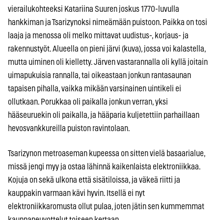
vierailukohteeksi Katariina Suuren joskus 1770-luvulla
hankkiman ja Tsarizynoksi nimeämään puistoon. Paikka on tosi
laaja ja menossa oli melko mittavat uudistus-, korjaus- ja
rakennustyöt. Alueella on pieni järvi (kuva), jossa voi kalastella,
mutta uiminen oli kielletty. Järven vastarannalla oli kyllä joitain
uimapukuisia rannalla, tai oikeastaan jonkun rantasaunan
tapaisen pihalla, vaikka mikään varsinainen uintikeli ei
ollutkaan. Porukkaa oli paikalla jonkun verran, yksi
hääseuruekin oli paikalla, ja hääparia kuljetettiin parhaillaan
hevosvankkureilla puiston ravintolaan.
Tsarizynon metroaseman kupeessa on sitten vielä basaarialue,
missä jengi myy ja ostaa lähinnä kaikenlaista elektroniikkaa.
Kojuja on sekä ulkona että sisätiloissa, ja väkeä riitti ja
kauppakin varmaan kävi hyvin. Itsellä ei nyt
elektroniikkaromusta ollut pulaa, joten jätin sen kummemmat
kauppaneuvottelut toiseen kertaan.