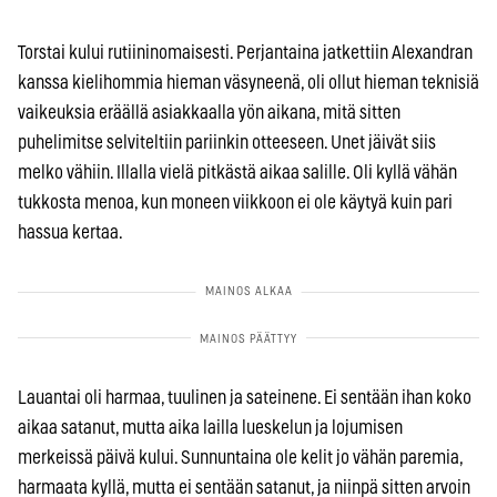
Torstai kului rutiininomaisesti. Perjantaina jatkettiin Alexandran
kanssa kielihommia hieman väsyneenä, oli ollut hieman teknisiä
vaikeuksia eräällä asiakkaalla yön aikana, mitä sitten
puhelimitse selviteltiin pariinkin otteeseen. Unet jäivät siis
melko vähiin. Illalla vielä pitkästä aikaa salille. Oli kyllä vähän
tukkosta menoa, kun moneen viikkoon ei ole käytyä kuin pari
hassua kertaa.
Lauantai oli harmaa, tuulinen ja sateinene. Ei sentään ihan koko
aikaa satanut, mutta aika lailla lueskelun ja lojumisen
merkeissä päivä kului. Sunnuntaina ole kelit jo vähän paremia,
harmaata kyllä, mutta ei sentään satanut, ja niinpä sitten arvoin