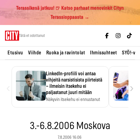
Terassikesä jatkuu! 🍺 Katso parhaat menovinkit Cityn
Terassioppaasta →
Skip
Tätä et odottanut
to
content
Etusivu
Viihde
Ruoka ja ravintolat
Ihmissuhteet
SYÖ!-vii
LinkedIn-profiili voi antaa
vihjeitä narsistisista piirteistä
‹
›
– ilmeisin itsekehu ei
paljastanut juuri mitään
Näkyvin itsekehu ei ennustanut
narsistisia piirteitä.
3.-6.8.2006 Moskova
7.8.2006 16:06