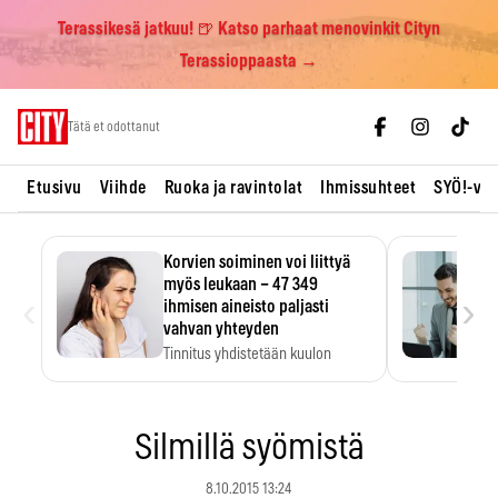
Terassikesä jatkuu! 🍺 Katso parhaat menovinkit Cityn
Terassioppaasta →
Skip
Tätä et odottanut
to
content
Etusivu
Viihde
Ruoka ja ravintolat
Ihmissuhteet
SYÖ!-vii
Korvien soiminen voi liittyä
myös leukaan – 47 349
‹
›
ihmisen aineisto paljasti
vahvan yhteyden
Tinnitus yhdistetään kuulon
heikkenemiseen. Meta-analyysi
kertoo, että myös…
Silmillä syömistä
8.10.2015 13:24