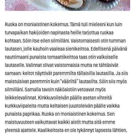
Ruoka on moniaistinen kokemus. Tämä tuli mieleeni kun luin
turvapaikan hakijoiden napinasta heille tarjottua ruokaa
kohtaan. Söin itse eilen silmilläni. Vaistomaisesti otin tumman
lautasen, jolle kauhoin vaaleaa sienikeittoa. Edellisenä päivänä
nauttimaani punaista tomaattikeittoa taas otin valkoiselle
lautaselle. Valinnat olivat vaistomaisia mutta ne tähtäsivät
samaan: keitot näyttivät paremmilta tällaisilla lautasilla. Ja siis
maistuisivat paremmin kuin ”vääriltä” lautasilta. Söin siis myös
silmilläni. Samalla tavoin näköaistiin vetoavat myös
leikkelevalinnat. Kinkkuvoileivän päälle asetan vihreitä
kurkkuviipaleita mutta keltaisen juustoleivän päälle vaikka
punaista paprikaa. Ruoka on moniaistinen kokemus. Sen
maistuvuuteen vaikuttavat kaikki aistit mutta sitä emme
yleensä ajattele. Kaalikeitosta en ole tykännyt lapsesta lähtien,