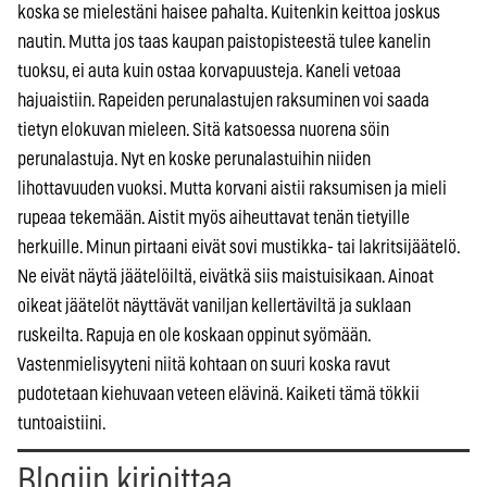
koska se mielestäni haisee pahalta. Kuitenkin keittoa joskus
nautin. Mutta jos taas kaupan paistopisteestä tulee kanelin
tuoksu, ei auta kuin ostaa korvapuusteja. Kaneli vetoaa
hajuaistiin. Rapeiden perunalastujen raksuminen voi saada
tietyn elokuvan mieleen. Sitä katsoessa nuorena söin
perunalastuja. Nyt en koske perunalastuihin niiden
lihottavuuden vuoksi. Mutta korvani aistii raksumisen ja mieli
rupeaa tekemään. Aistit myös aiheuttavat tenän tietyille
herkuille. Minun pirtaani eivät sovi mustikka- tai lakritsijäätelö.
Ne eivät näytä jäätelöiltä, eivätkä siis maistuisikaan. Ainoat
oikeat jäätelöt näyttävät vaniljan kellertäviltä ja suklaan
ruskeilta. Rapuja en ole koskaan oppinut syömään.
Vastenmielisyyteni niitä kohtaan on suuri koska ravut
pudotetaan kiehuvaan veteen elävinä. Kaiketi tämä tökkii
tuntoaistiini.
Blogiin kirjoittaa