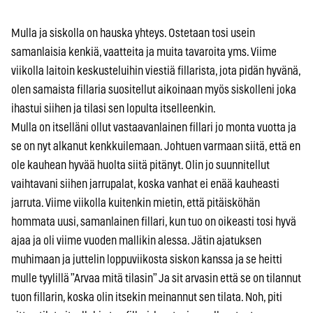
Mulla ja siskolla on hauska yhteys. Ostetaan tosi usein
samanlaisia kenkiä, vaatteita ja muita tavaroita yms. Viime
viikolla laitoin keskusteluihin viestiä fillarista, jota pidän hyvänä,
olen samaista fillaria suositellut aikoinaan myös siskolleni joka
ihastui siihen ja tilasi sen lopulta itselleenkin.
Mulla on itselläni ollut vastaavanlainen fillari jo monta vuotta ja
se on nyt alkanut kenkkuilemaan. Johtuen varmaan siitä, että en
ole kauhean hyvää huolta siitä pitänyt. Olin jo suunnitellut
vaihtavani siihen jarrupalat, koska vanhat ei enää kauheasti
jarruta. Viime viikolla kuitenkin mietin, että pitäisköhän
hommata uusi, samanlainen fillari, kun tuo on oikeasti tosi hyvä
ajaa ja oli viime vuoden mallikin alessa. Jätin ajatuksen
muhimaan ja juttelin loppuviikosta siskon kanssa ja se heitti
mulle tyylillä ”Arvaa mitä tilasin” Ja sit arvasin että se on tilannut
tuon fillarin, koska olin itsekin meinannut sen tilata. Noh, piti