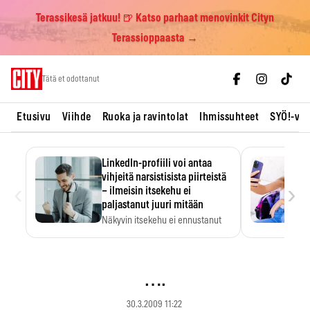
Terassikesä jatkuu! 🍺 Katso parhaat menovinkit Cityn
Terassioppaasta →
Skip
Tätä et odottanut
to
content
Etusivu
Viihde
Ruoka ja ravintolat
Ihmissuhteet
SYÖ!-vii
LinkedIn-profiili voi antaa
vihjeitä narsistisista piirteistä
‹
›
– ilmeisin itsekehu ei
paljastanut juuri mitään
Näkyvin itsekehu ei ennustanut
narsistisia piirteitä.
….
30.3.2009 11:22