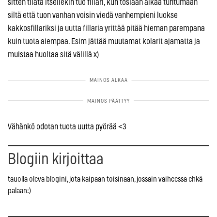
sitten tilata itsellekin tuo fillari, kun tosiaan alkaa tuntumaan
siltä että tuon vanhan voisin viedä vanhempieni luokse
kakkosfillariksi ja uutta fillaria yrittää pitää hieman parempana
kuin tuota aiempaa. Esim jättää muutamat kolarit ajamatta ja
muistaa huoltaa sitä välillä x)
Vähänkö odotan tuota uutta pyörää <3
Blogiin kirjoittaa
tauolla oleva blogini, jota kaipaan toisinaan, jossain vaiheessa ehkä
palaan:)