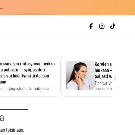
 →
essiivisen rintasyövän heikko
Korvien soiminen voi 
a paljastui – syöpäsolun
leukaan – 47 349 ihmi
›
us voi kääntyä sitä itseään
paljasti vahvan yhtey
taan
Tinnitus yhdistetään ku
ingin yliopiston tutkimuksessa
heikkenemiseen. Meta-a
aktiivisen rintasyövän kasvu
kertoo, että myös…
stui.
aa
aan toisinaan,