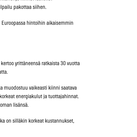
lpailu pakottaa siihen.
la Euroopassa hintoihin aikaisemmin
i kertoo yrittäneensä ratkaista 30 vuotta
tta.
 muodostuu vaikeasti kiinni saatava
korkeat energiakulut ja tuottajahinnat.
 oman lisänsä.
ka on silläkin korkeat kustannukset,