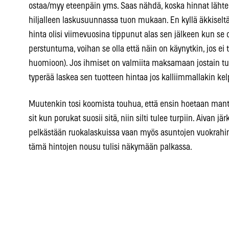
ostaa/myy eteenpäin yms. Saas nähdä, koska hinnat lähte
hiljalleen laskusuunnassa tuon mukaan. En kyllä äkkiseltä
hinta olisi viimevuosina tippunut alas sen jälkeen kun se
perstuntuma, voihan se olla että näin on käynytkin, jos ei t
huomioon). Jos ihmiset on valmiita maksamaan jostain tu
typerää laskea sen tuotteen hintaa jos kalliimmallakin kel
Muutenkin tosi koomista touhua, että ensin hoetaan mantra
sit kun porukat suosii sitä, niin silti tulee turpiin. Aivan j
pelkästään ruokalaskuissa vaan myös asuntojen vuokrahinn
tämä hintojen nousu tulisi näkymään palkassa.