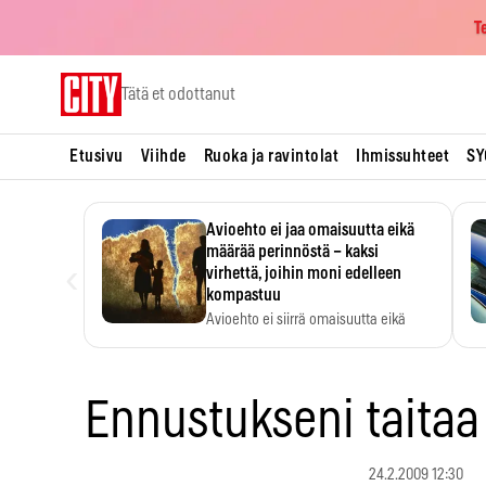
T
Skip
Tätä et odottanut
to
content
Etusivu
Viihde
Ruoka ja ravintolat
Ihmissuhteet
SY
Avioehto ei jaa omaisuutta eikä
määrää perinnöstä – kaksi
‹
virhettä, joihin moni edelleen
kompastuu
Avioehto ei siirrä omaisuutta eikä
ratkaise perintöasioita.
Ennustukseni taitaa
24.2.2009 12:30