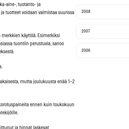
a-aine-, tuotanto- ja
2008
a tuotteet voidaan valmistaa suurissa
2007
 merkkien käyttöä. Esimerkiksi
siassa tuontiin perustuvia, sanoo
2006
yksestä.
a.
takaisesta, mutta joulukuusta enää 1–2
a korotuspaineita ennen kuin toukokuun
ekijöille.
ttunut ja hinnat laskevat