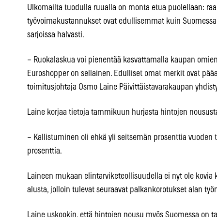
Ulkomailta tuodulla ruualla on monta etua puolellaan: raak
työvoimakustannukset ovat edullisemmat kuin Suomessa j
sarjoissa halvasti.
– Ruokalaskua voi pienentää kasvattamalla kaupan omien
Euroshopper on sellainen. Edulliset omat merkit ovat pääa
toimitusjohtaja Osmo Laine Päivittäistavarakaupan yhdist
Laine korjaa tietoja tammikuun hurjasta hintojen nousust
– Kallistuminen oli ehkä yli seitsemän prosenttia vuoden 
prosenttia.
Laineen mukaan elintarviketeollisuudella ei nyt ole kovi
alusta, jolloin tulevat seuraavat palkankorotukset alan työnt
Laine uskookin, että hintojen nousu myös Suomessa on tai