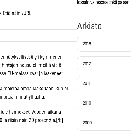
jossain vaiheessa ehkä palaan:
/]Että näin[/URL]
Arkisto
2018
a ennätyksellisesti yli kymmenen
2012
 hintojen nousu oli meillä vielä
ssa EU-maissa ovat jo laskeneet.
2011
saa maistaa omaa lääkettään, kun ei
 pitää hinnat ylhäällä.
2010
et ja vihannekset. Vuoden aikana
 ja riisin noin 20 prosenttia.[/b]
2009