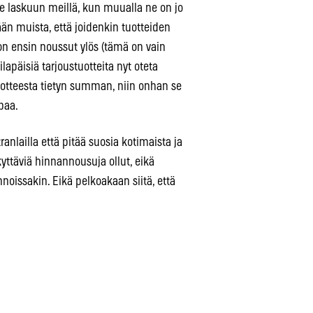
e laskuun meillä, kun muualla ne on jo
än muista, että joidenkin tuotteiden
 on ensin noussut ylös (tämä on vain
ilapäisiä tarjoustuotteita nyt oteta
otteesta tietyn summan, niin onhan se
paa.
nlailla että pitää suosia kotimaista ja
ärkyttäviä hinnannousuja ollut, eikä
oissakin. Eikä pelkoakaan siitä, että