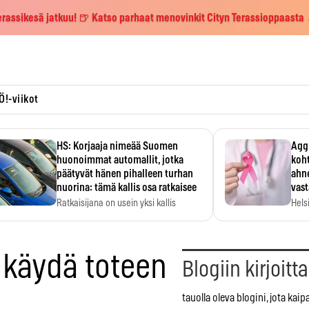
erassikesä jatkuu! 🍺 Katso parhaat menovinkit Cityn Terassioppaasta
Ö!-viikot
HS: Korjaaja nimeää Suomen
Aggr
huonoimmat automallit, jotka
koht
päätyvät hänen pihalleen turhan
ahne
nuorina: tämä kallis osa ratkaisee
vas
Ratkaisijana on usein yksi kallis
Hels
komponentti.
MYC-
hida
 käydä toteen
Blogiin kirjoitt
tauolla oleva blogini, jota kaip