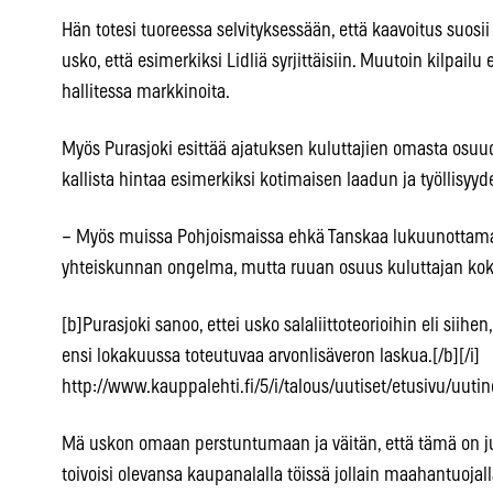
Hän totesi tuoreessa selvityksessään, että kaavoitus suosii
usko, että esimerkiksi Lidliä syrjittäisiin. Muutoin kilpail
hallitessa markkinoita.
Myös Purasjoki esittää ajatuksen kuluttajien omasta osu
kallista hintaa esimerkiksi kotimaisen laadun ja työllisyy
– Myös muissa Pohjoismaissa ehkä Tanskaa lukuunottamatt
yhteiskunnan ongelma, mutta ruuan osuus kuluttajan koko
[b]Purasjoki sanoo, ettei usko salaliittoteorioihin eli siih
ensi lokakuussa toteutuvaa arvonlisäveron laskua.[/b][/i]
http://www.kauppalehti.fi/5/i/talous/uutiset/etusivu/uut
Mä uskon omaan perstuntumaan ja väitän, että tämä on juu
toivoisi olevansa kaupanalalla töissä jollain maahantuojalla