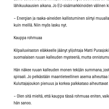
lähikuukausien aikana. Jo EU-sisämarkkinoiden välinen ki
– Energian ja raaka-aineiden kallistuminen siirtyi muual
kuin meillä. Niin myös lasku nyt.
Kauppa rohmuaa
Kilpailuviraston eläkkeelle jäänyt ylijohtaja Matti Purasjok
suomalaisen ruuan kalleuden mysteeriä, mutta onnistuma
Hän näkee ruuan kalleuden monen tekijän summana, josta
spiraali. Jo pelkästään maantieteellinen asema aiheuttaa 
Kuluttajajoukon pienuus ja korkea palkkataso aiheuttavat
– Olen sitä mieltä, että kauppa tässä rohmuaa eniten, vaik
hän sanoo.