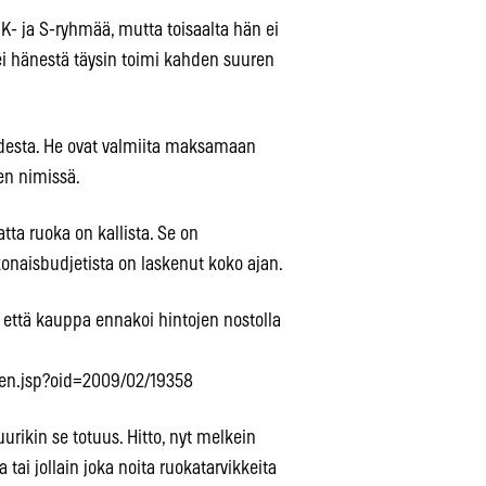
 K- ja S-ryhmää, mutta toisaalta hän ei
u ei hänestä täysin toimi kahden suuren
udesta. He ovat valmiita maksamaan
den nimissä.
a ruoka on kallista. Se on
naisbudjetista on laskenut koko ajan.
en, että kauppa ennakoi hintojen nostolla
inen.jsp?oid=2009/02/19358
rikin se totuus. Hitto, nyt melkein
 tai jollain joka noita ruokatarvikkeita