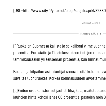
[URL=http://www.city.fi/yhteisot/blogi/suojelusprkl/82880
[i]Ruoka on Suomessa kallista ja se kallistui viime vuonn
prosenttia. Eurostatin ja Tilastokeskuksen tietojen mukaan
tammikuussakin yli seitsemän prosenttia, kun hinnat mui
Kaupan ja kilpailun asiantuntijat sanovat, että kuluttaja 
suvaitse tuontiruokaa. Korkea kotimaisuuden arvostaminen
[b]Eniten ovat kallistuneet jauhot, liha, kala, maitotuotte
jauhojen hinta kohosi lähes 60 prosenttia, pastojen noin 30