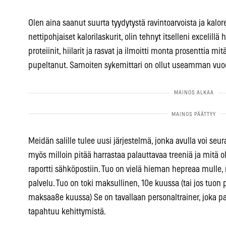
Olen aina saanut suurta tyydytystä ravintoarvoista ja kalor
nettipohjaiset kalorilaskurit, olin tehnyt itselleni excelillä 
proteiinit, hiilarit ja rasvat ja ilmoitti monta prosenttia mi
pupeltanut. Samoiten sykemittari on ollut useamman v
Meidän salille tulee uusi järjestelmä, jonka avulla voi seu
myös milloin pitää harrastaa palauttavaa treeniä ja mitä ol
raportti sähköpostiin. Tuo on vielä hieman hepreaa mulle,
palvelu. Tuo on toki maksullinen, 10e kuussa (tai jos tuon 
maksaa8e kuussa) Se on tavallaan personaltrainer, joka pat
tapahtuu kehittymistä.