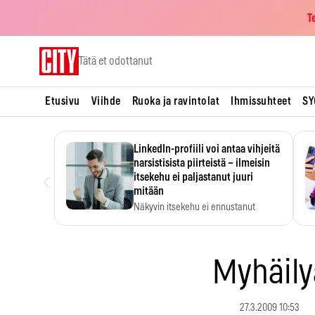
T
Skip
Tätä et odottanut
to
content
Etusivu
Viihde
Ruoka ja ravintolat
Ihmissuhteet
SY
LinkedIn-profiili voi antaa vihjeitä
narsistisista piirteistä – ilmeisin
‹
itsekehu ei paljastanut juuri
mitään
Näkyvin itsekehu ei ennustanut
narsistisia piirteitä.
Myhäily
27.3.2009 10:53