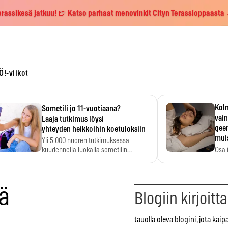
erassikesä jatkuu! 🍺 Katso parhaat menovinkit Cityn Terassioppaasta
Ö!-viikot
Kolm
Sometili jo 11-vuotiaana?
vain
Laaja tutkimus löysi
geen
yhteyden heikkoihin koetuloksiin
mui
Yli 5 000 nuoren tutkimuksessa
kuudennella luokalla sometilin…
Osa 
voi s
ä
Blogiin kirjoitt
tauolla oleva blogini, jota kaip