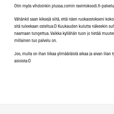
Otin myös vihdoinkin plussa.comin ravintokoodi.fi-palvelu
Vähänkö saan kiksejä siitä, että näen ruokaostokseni kok
sitä tuleekaan osteltua:D Kuukauden kulutta näkeekin suhte
naamaan tungettua. Vaikka kyllähän tuon jo tietää muute
millainen tuo palvelu on.
Joo, mulla on ihan liikaa ylimääräistä aikaa ja aivan liian t
asioista:D