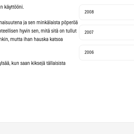
n käyttööni.
2008
onaisuutena ja sen minkälaista pöperöä
ellisen hyvin sen, mitä sitä on tullut
2007
nkin, mutta ihan hauska katsoa
2006
ylsää, kun saan kiksejä tällaisista