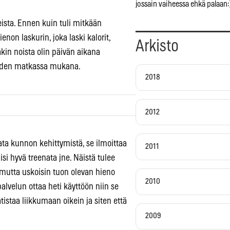
jossain vaiheessa ehkä palaan:
eista. Ennen kuin tuli mitkään
hienon laskurin, joka laski kalorit,
Arkisto
täkin noista olin päivän aikana
uoden matkassa mukana.
2018
2012
rata kunnon kehittymistä, se ilmoittaa
2011
isi hyvä treenata jne. Näistä tulee
 mutta uskoisin tuon olevan hieno
2010
palvelun ottaa heti käyttöön niin se
istaa liikkumaan oikein ja siten että
2009