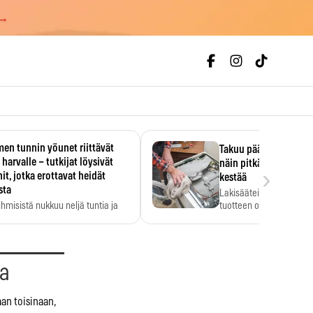
 →
en tunnin yöunet riittävät
Takuu päättyi, myyjän
 harvalle – tutkijat löysivät
näin pitkään kodinko
›
it, jotka erottavat heidät
kestää
sta
Lakisääteinen virhevast
ihmisistä nukkuu neljä tuntia ja
tuotteen oletetun kestoi
ilti…
aa
aan toisinaan,