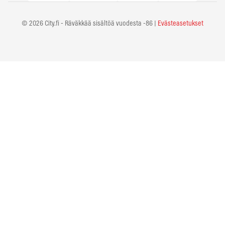
© 2026 City.fi - Räväkkää sisältöä vuodesta -86 |
Evästeasetukset