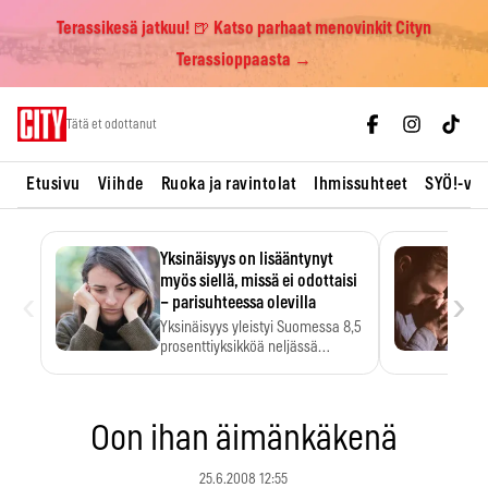
Terassikesä jatkuu! 🍺 Katso parhaat menovinkit Cityn
Terassioppaasta →
Skip
Tätä et odottanut
to
content
Etusivu
Viihde
Ruoka ja ravintolat
Ihmissuhteet
SYÖ!-vii
Yksinäisyys on lisääntynyt
myös siellä, missä ei odottaisi
‹
›
– parisuhteessa olevilla
Yksinäisyys yleistyi Suomessa 8,5
prosenttiyksikköä neljässä
vuodessa. Se…
Oon ihan äimänkäkenä
25.6.2008 12:55