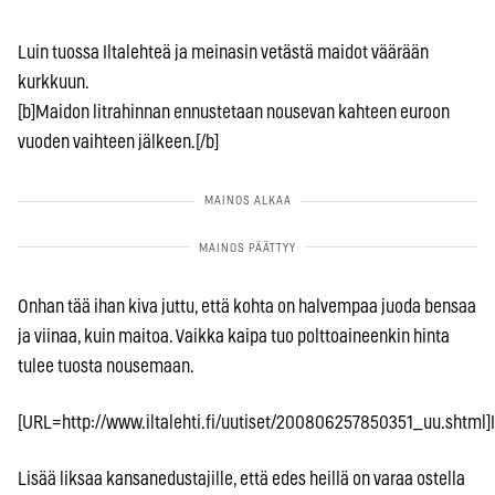
Luin tuossa Iltalehteä ja meinasin vetästä maidot väärään
kurkkuun.
[b]Maidon litrahinnan ennustetaan nousevan kahteen euroon
vuoden vaihteen jälkeen.[/b]
Onhan tää ihan kiva juttu, että kohta on halvempaa juoda bensaa
ja viinaa, kuin maitoa. Vaikka kaipa tuo polttoaineenkin hinta
tulee tuosta nousemaan.
[URL=http://www.iltalehti.fi/uutiset/200806257850351_uu.shtml]Il
Lisää liksaa kansanedustajille, että edes heillä on varaa ostella