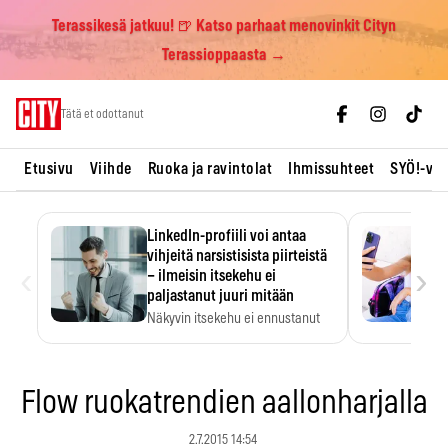
Terassikesä jatkuu! 🍺 Katso parhaat menovinkit Cityn
Terassioppaasta →
Skip
Tätä et odottanut
to
content
Etusivu
Viihde
Ruoka ja ravintolat
Ihmissuhteet
SYÖ!-vii
LinkedIn-profiili voi antaa
vihjeitä narsistisista piirteistä
‹
›
– ilmeisin itsekehu ei
paljastanut juuri mitään
Näkyvin itsekehu ei ennustanut
narsistisia piirteitä.
Flow ruokatrendien aallonharjalla
2.7.2015 14:54