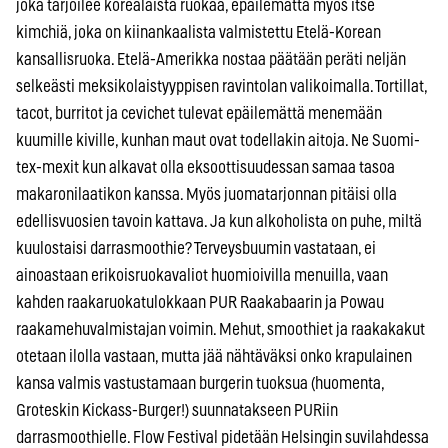
joka tarjoilee korealaista ruokaa, epäilemättä myös itse
kimchiä, joka on kiinankaalista valmistettu Etelä-Korean
kansallisruoka. Etelä-Amerikka nostaa päätään peräti neljän
selkeästi meksikolaistyyppisen ravintolan valikoimalla. Tortillat,
tacot, burritot ja cevichet tulevat epäilemättä menemään
kuumille kiville, kunhan maut ovat todellakin aitoja. Ne Suomi-
tex-mexit kun alkavat olla eksoottisuudessan samaa tasoa
makaronilaatikon kanssa. Myös juomatarjonnan pitäisi olla
edellisvuosien tavoin kattava. Ja kun alkoholista on puhe, miltä
kuulostaisi darrasmoothie? Terveysbuumin vastataan, ei
ainoastaan erikoisruokavaliot huomioivilla menuilla, vaan
kahden raakaruokatulokkaan PUR Raakabaarin ja Powau
raakamehuvalmistajan voimin. Mehut, smoothiet ja raakakakut
otetaan ilolla vastaan, mutta jää nähtäväksi onko krapulainen
kansa valmis vastustamaan burgerin tuoksua (huomenta,
Groteskin Kickass-Burger!) suunnatakseen PURiin
darrasmoothielle. Flow Festival pidetään Helsingin suvilahdessa