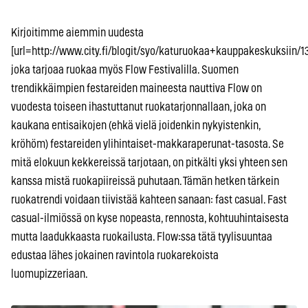
Kirjoitimme aiemmin uudesta
[url=http://www.city.fi/blogit/syo/katuruokaa+kauppakeskuksiin/130
joka tarjoaa ruokaa myös Flow Festivalilla. Suomen
trendikkäimpien festareiden maineesta nauttiva Flow on
vuodesta toiseen ihastuttanut ruokatarjonnallaan, joka on
kaukana entisaikojen (ehkä vielä joidenkin nykyistenkin,
kröhöm) festareiden ylihintaiset-makkaraperunat-tasosta. Se
mitä elokuun kekkereissä tarjotaan, on pitkälti yksi yhteen sen
kanssa mistä ruokapiireissä puhutaan. Tämän hetken tärkein
ruokatrendi voidaan tiivistää kahteen sanaan: fast casual. Fast
casual-ilmiössä on kyse nopeasta, rennosta, kohtuuhintaisesta
mutta laadukkaasta ruokailusta. Flow:ssa tätä tyylisuuntaa
edustaa lähes jokainen ravintola ruokarekoista
luomupizzeriaan.