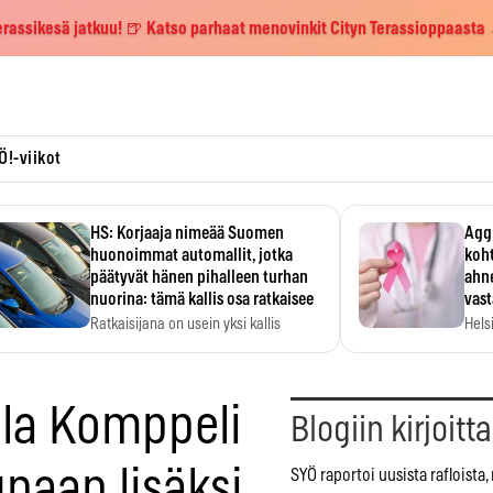
erassikesä jatkuu! 🍺 Katso parhaat menovinkit Cityn Terassioppaasta
Ö!-viikot
HS: Korjaaja nimeää Suomen
Aggr
huonoimmat automallit, jotka
koht
päätyvät hänen pihalleen turhan
ahne
nuorina: tämä kallis osa ratkaisee
vas
Ratkaisijana on usein yksi kallis
Hels
komponentti.
MYC-
hida
ola Komppeli
Blogiin kirjoitt
unaan lisäksi
SYÖ raportoi uusista rafloista,