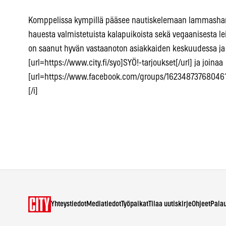
Komppelissa kympillä pääsee nautiskelemaan lammasharis
hauesta valmistetuista kalapuikoista sekä vegaanisesta lei
on saanut hyvän vastaanoton asiakkaiden keskuudessa ja k
[url=https://www.city.fi/syo]SYÖ!-tarjoukset[/url] ja joinaa
[url=https://www.facebook.com/groups/162348737680461/]
[/i]
Yhteystiedot
Mediatiedot
Työpaikat
Tilaa uutiskirje
Ohjeet
Pala