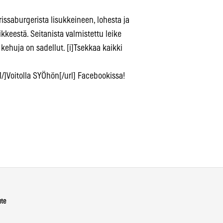
saburgerista lisukkeineen, lohesta ja
kkeestä. Seitanista valmistettu leike
ehuja on sadellut. [i]Tsekkaa kaikki
Voitolla SYÖhön[/url] Facebookissa!
ute