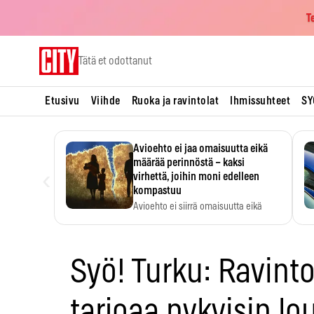
T
Skip
Tätä et odottanut
to
content
Etusivu
Viihde
Ruoka ja ravintolat
Ihmissuhteet
SY
Avioehto ei jaa omaisuutta eikä
määrää perinnöstä – kaksi
‹
virhettä, joihin moni edelleen
kompastuu
Avioehto ei siirrä omaisuutta eikä
ratkaise perintöasioita.
Syö! Turku: Ravint
tarjoaa nykyisin lo