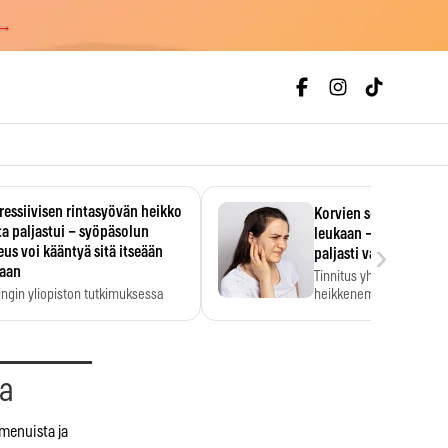
 →
essiivisen rintasyövän heikko
Korvien soiminen voi 
a paljastui – syöpäsolun
leukaan – 47 349 ihmi
›
us voi kääntyä sitä itseään
paljasti vahvan yhtey
taan
Tinnitus yhdistetään ku
ingin yliopiston tutkimuksessa
heikkenemiseen. Meta-a
aktiivisen rintasyövän kasvu
kertoo, että myös…
stui.
aa
 menuista ja