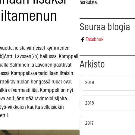
herkuista.
 iltamenun
Seuraa blogia
Facebook
 vuotta, joista viimeiset kymmenen
 [b]Antti Lavosen[/b] hallussa. Komppeli
Arkisto
väällä Salminen ja Lavonen päättivät
ssä Komppelissa tarjoillaan iltaisin
ortteliravintolan hengessä ruoat ovat
2019
älkä ei varmasti jää. Komppeli on nyt
anti jännittää ravintoloitsijoita.
2018
Syö-viikkojen kautta sellaisiakin
ttii.
2017