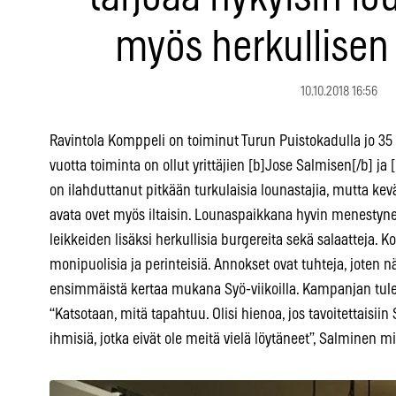
myös herkullisen
10.10.2018 16:56
Ravintola Komppeli on toiminut Turun Puistokadulla jo 35
vuotta toiminta on ollut yrittäjien [b]Jose Salmisen[/b] ja
on ilahduttanut pitkään turkulaisia lounastajia, mutta ke
avata ovet myös iltaisin. Lounaspaikkana hyvin menestynee
leikkeiden lisäksi herkullisia burgereita sekä salaatteja. K
monipuolisia ja perinteisiä. Annokset ovat tuhteja, joten n
ensimmäistä kertaa mukana Syö-viikoilla. Kampanjan tuleva 
“Katsotaan, mitä tapahtuu. Olisi hienoa, jos tavoitettaisiin 
ihmisiä, jotka eivät ole meitä vielä löytäneet”, Salminen mie