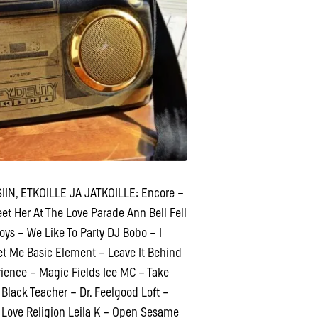
SIIN, ETKOILLE JA JATKOILLE: Encore –
t Her At The Love Parade Ann Bell Fell
oys – We Like To Party DJ Bobo – I
t Me Basic Element – Leave It Behind
ience – Magic Fields Ice MC – Take
lack Teacher – Dr. Feelgood Loft –
– Love Religion Leila K – Open Sesame