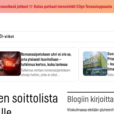
erassikesä jatkuu! 🍺 Katso parhaat menovinkit Cityn Terassioppaasta
Ö!-viikot
Suo
Romanssipetoksen uhri ei ole se,
Pri
jota yleisesti kuvitellaan –
– ku
tutkimus kertoo, kuka lankeaa
ilma
Tutkimus vertasi romanssipetoksen
uhreja heihin, joita ei ollut…
Osto
yksi
n soittolista
Blogiin kirjoitt
lle
Viiskulmassa eletään gluteenit