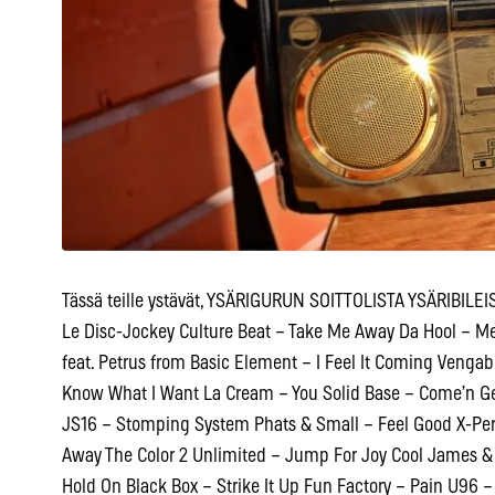
Tässä teille ystävät, YSÄRIGURUN SOITTOLISTA YSÄRIBILEI
Le Disc-Jockey Culture Beat – Take Me Away Da Hool – Mee
feat. Petrus from Basic Element – I Feel It Coming Vengab
Know What I Want La Cream – You Solid Base – Come’n Ge
JS16 – Stomping System Phats & Small – Feel Good X-Per
Away The Color 2 Unlimited – Jump For Joy Cool James & B
Hold On Black Box – Strike It Up Fun Factory – Pain U96 