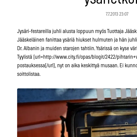
7.7.2013 23:07
Jysäri-festareilla juhli alusta loppuun myös Tuottaja Jääsk
Jääskeläinen fanittaa ysäriä hiukset hulmuten ja hän juh
Dr. Albanin ja muiden starojen tahtiin. Ysärissä on kyse vär
Tyylistä [url=http://www.city.fi/opas/blogit/2422/pihtar
postauksessa[/url], nyt on aika keskittyä musaan. Ei kunno
soittolistaa.