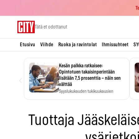
T
Skip
Tätä et odottanut
to
content
Etusivu
Viihde
Ruoka ja ravintolat
Ihmissuhteet
SY
Kesän palkka ratkaisee:
Opintotuen takaisinperintään
‹
lisätään 7,5 prosenttia – näin sen
välttää
Syyslukukauden tukikuukausien
määrä ratkeaa sillä, mitä kesällä
ehti…
Tuottaja Jääskeläise
ysärietkoi