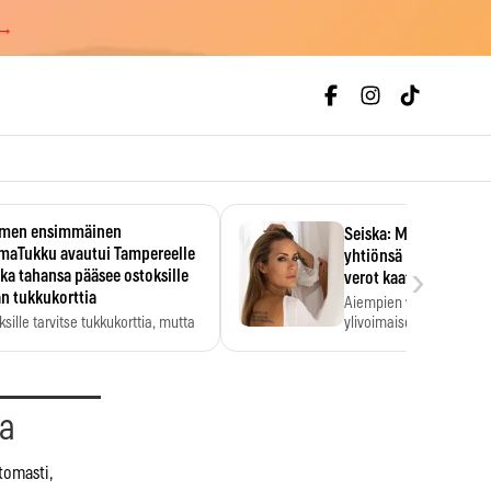
 →
men ensimmäinen
Seiska: Martina Aitole
smaTukku avautui Tampereelle
yhtiönsä konkurssiin 
›
ka tahansa pääsee ostoksille
verot kaatoivat firma
n tukkukorttia
Aiempien vuosien verorä
ksille tarvitse tukkukorttia, mutta
ylivoimaiseksi esteeksi.
kköhinta kannattaa tarkistaa itse.
aa
tomasti,