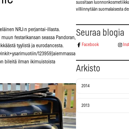
suositaan luonnonkosmetiikka
villiinnytään suomalaisesta de
eläinen NRJ:n perjantai-illasta.
Seuraa blogia
li muun festarikansan seassa Pandoran,
Facebook
Ins
ikkäästä tyylistä ja eurodancesta.
in+vinkit+ysarimuotiin/123959]aiemmassa
n bileitä ilman ikimuistoista
Arkisto
2014
2013