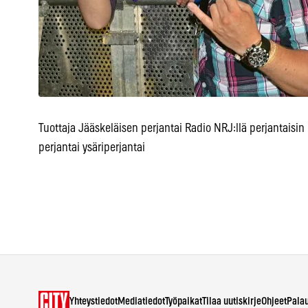
Tuottaja Jääskeläisen perjantai Radio NRJ:llä perjantaisi
perjantai ysäriperjantai
Yhteystiedot
Mediatiedot
Työpaikat
Tilaa uutiskirje
Ohjeet
Pala