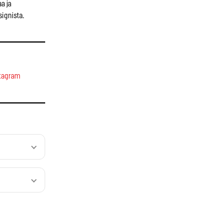
a ja
signista.
tagram